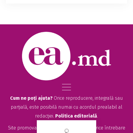
poate își dorește, dar, din păcate, întâmpină
probleme medicale sau poate că a decis că nu
vrea să fie mamă. Indiferent de motive, este ...
Cum ne poți ajuta?
Orice reproducere, integrală sau
parțială, este posibilă numai cu acordul prealabil al
redacției.
Politica editorială
.
Site promovat de
seolitte.com
. Pentru orice întrebare