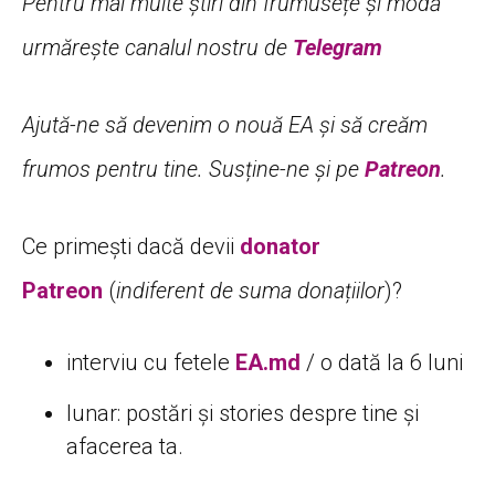
Pentru mai multe știri din frumusețe și modă
urmărește canalul nostru de
Telegram
Ajută-ne să devenim o nouă EA și să creăm
frumos pentru tine. Susține-ne și pe
Patreon
.
Ce primești dacă devii
donator
Patreon
(
indiferent de suma donațiilor
)?
interviu cu fetele
EA.md
/ o dată la 6 luni
lunar: postări și stories despre tine și
afacerea ta.