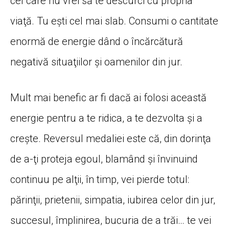
cel care nu vrei să te descurci cu propria
viaţă. Tu ești cel mai slab. Consumi o cantitate
enormă de energie dând o încărcătură
negativă situaţiilor şi oamenilor din jur.
Mult mai benefic ar fi dacă ai folosi această
energie pentru a te ridica, a te dezvolta şi a
creşte. Reversul medaliei este că, din dorinţa
de a-ţi proteja egoul, blamând şi învinuind
continuu pe alţii, în timp, vei pierde totul:
părinţii, prietenii, simpatia, iubirea celor din jur,
succesul, împlinirea, bucuria de a trăi… te vei