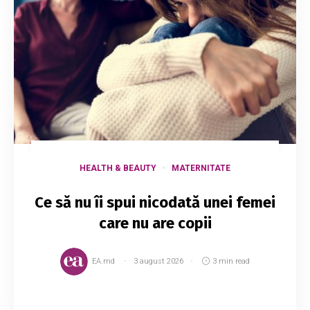
HEALTH & BEAUTY
MATERNITATE
Ce să nu îi spui nicodată unei femei
care nu are copii
EA.md
3 august 2026
3 min read
O femeie nu are copii din mai multe motive: