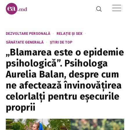
DEZVOLTARE PERSONALĂ
RELAȚIE ȘI SEX
SĂNĂTATE GENERALĂ
ȘTIRI DE TOP
„Blamarea este o epidemie
psihologică”. Psihologa
Aurelia Balan, despre cum
ne afectează învinovățirea
celorlalți pentru eșecurile
proprii