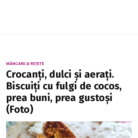
prognozei meteorologice elaborate de
Serviciul Hidrometeorologic de Stat.
Meteorologii pr...
MÂNCARE ȘI REȚETE
Crocanți, dulci și aerați.
Biscuiți cu fulgi de cocos,
prea buni, prea gustoși
(Foto)