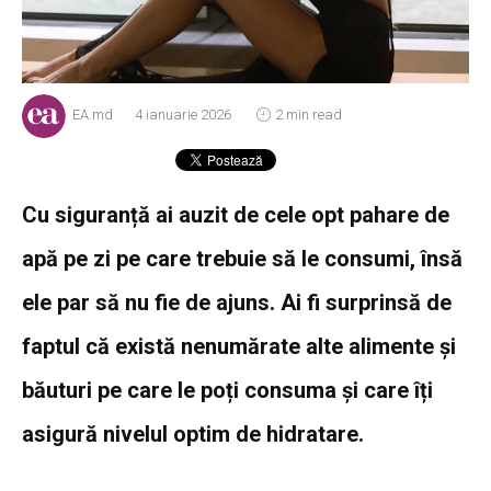
EA.md
4 ianuarie 2026
2 min read
Cu siguranță ai auzit de cele opt pahare de
apă pe zi pe care trebuie să le consumi, însă
ele par să nu fie de ajuns. Ai fi surprinsă de
faptul că există nenumărate alte alimente și
băuturi pe care le poți consuma și care îți
asigură nivelul optim de hidratare.