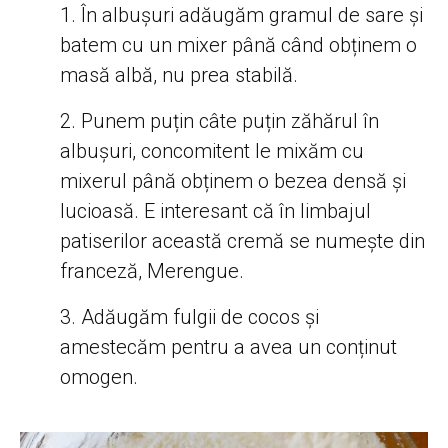
În albușuri adăugăm gramul de sare și
batem cu un mixer până când obținem o
masă albă, nu prea stabilă.
Punem puțin câte puțin zăhărul în
albușuri, concomitent le mixăm cu
mixerul până obținem o bezea densă și
lucioasă. E interesant că în limbajul
patiserilor această cremă se numește din
franceză, Merengue.
Adăugăm fulgii de cocos și
amestecăm pentru a avea un conținut
omogen.