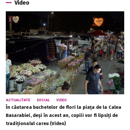
Video
ACTUALITATE
SOCIAL
VIDEO
În căutarea buchetelor de flori la piața de la Calea
Basarabiei, deși în acest an, copiii vor fi lipsiți de
tradiționalul careu (Video)