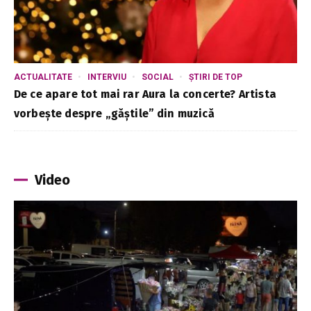
ACTUALITATE
INTERVIU
SOCIAL
ȘTIRI DE TOP
De ce apare tot mai rar Aura la concerte? Artista
vorbește despre „găștile” din muzică
Video