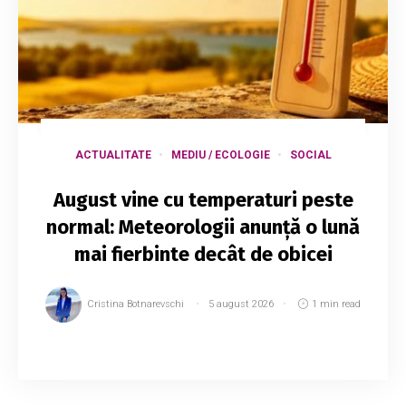
ACTUALITATE
MEDIU / ECOLOGIE
SOCIAL
August vine cu temperaturi peste
normal: Meteorologii anunță o lună
mai fierbinte decât de obicei
Cristina Botnarevschi
5 august 2026
1 min read
Cantitatea precipitațiilor va fi sub nivelul
obișnuit pentru această perioadă, potrivit