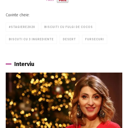
Cuvinte cheie:
#STAGIERE2020
BISCUITI CU FULGI DE COCOS
BISCUTI CU 3 INGREDIENTE
DESERT
FURSECURI
Interviu