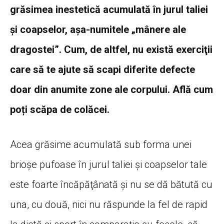
grăsimea inestetică acumulată în jurul taliei
şi coapselor, aşa-numitele „mânere ale
dragostei”. Cum, de altfel, nu există exerciţii
care să te ajute să scapi diferite defecte
doar din anumite zone ale corpului. Află cum
poți scăpa de colăcei.
Acea grăsime acumulată sub forma unei
brioşe pufoase în jurul taliei şi coapselor tale
este foarte încăpăţânată şi nu se dă bătută cu
una, cu două, nici nu răspunde la fel de rapid