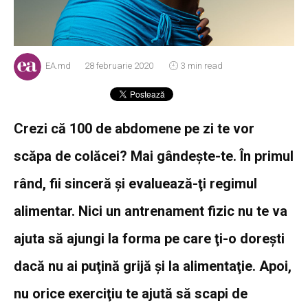
EA.md
28 februarie 2020
3 min read
Crezi că 100 de abdomene pe zi te vor
scăpa de colăcei? Mai gândeşte-te. În primul
rând, fii sinceră şi evaluează-ţi regimul
alimentar. Nici un antrenament fizic nu te va
ajuta să ajungi la forma pe care ţi-o doreşti
dacă nu ai puţină grijă şi la alimentaţie. Apoi,
nu orice exerciţiu te ajută să scapi de