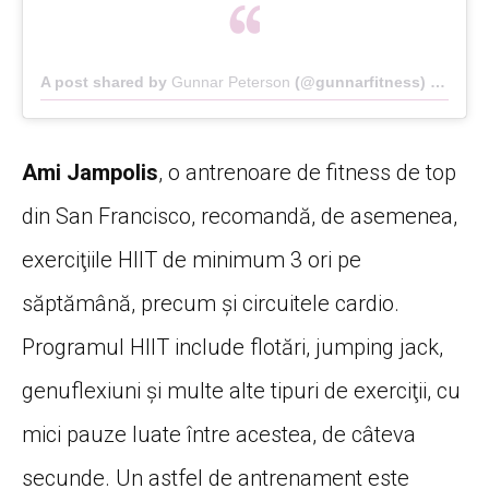
A post shared by
Gunnar Peterson
(@gunnarfitness) on
Dec 
Ami Jampolis
, o antrenoare de fitness de top
din San Francisco, recomandă, de asemenea,
exerciţiile HIIT de minimum 3 ori pe
săptămână, precum şi circuitele cardio.
Programul HIIT include flotări, jumping jack,
genuflexiuni şi multe alte tipuri de exerciţii, cu
mici pauze luate între acestea, de câteva
secunde. Un astfel de antrenament este