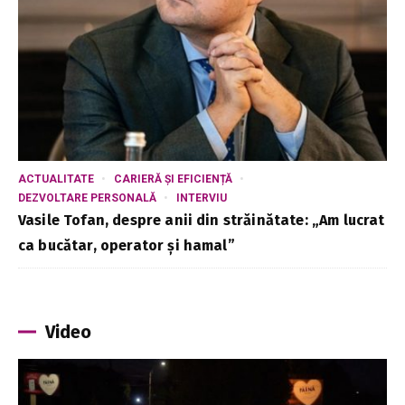
ACTUALITATE
CARIERĂ ȘI EFICIENȚĂ
DEZVOLTARE PERSONALĂ
INTERVIU
Vasile Tofan, despre anii din străinătate: „Am lucrat
ca bucătar, operator și hamal”
Video