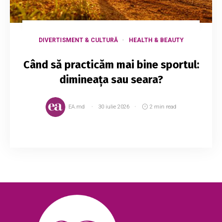
DIVERTISMENT & CULTURĂ
HEALTH & BEAUTY
Când să practicăm mai bine sportul:
dimineața sau seara?
EA.md
30 iulie 2026
2 min read
Sportul este viață. Din acest motiv, el trebuie
practicat de absolut oricine, indiferent dacă
acea persoană este un copil sau un bătrân. Se
recomandă să facem mișcare în fiecare zi...