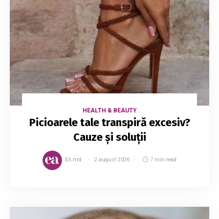
HEALTH & BEAUTY
Picioarele tale transpiră excesiv?
Cauze și soluții
EA.md
2 august 2026
7 min read