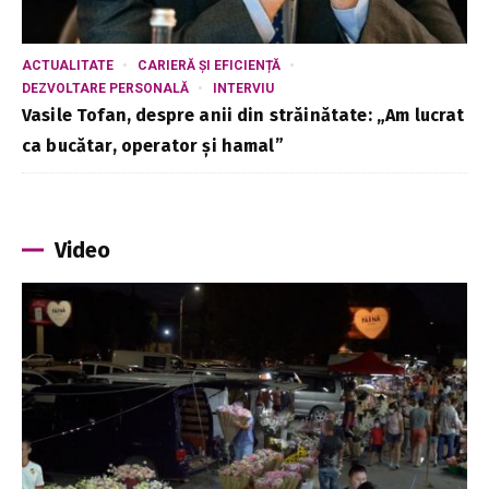
ACTUALITATE
CARIERĂ ȘI EFICIENȚĂ
DEZVOLTARE PERSONALĂ
INTERVIU
Vasile Tofan, despre anii din străinătate: „Am lucrat
ca bucătar, operator și hamal”
Video