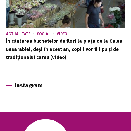
ACTUALITATE
SOCIAL
VIDEO
În căutarea buchetelor de flori la piața de la Calea
Basarabiei, deși în acest an, copiii vor fi lipsiți de
tradiționalul careu (Video)
Instagram