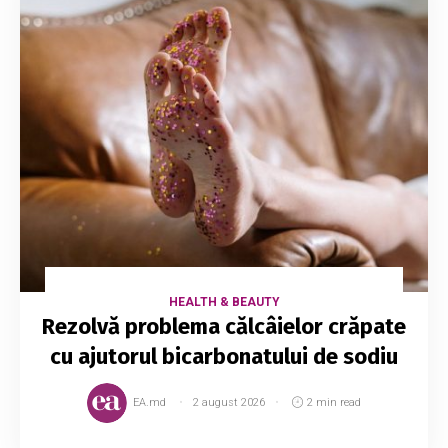
HEALTH & BEAUTY
Rezolvă problema călcâielor crăpate
cu ajutorul bicarbonatului de sodiu
EA.md
2 august 2026
2 min read