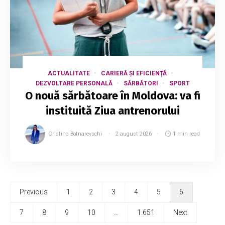
ACTUALITATE
CARIERĂ ȘI EFICIENȚĂ
DEZVOLTARE PERSONALĂ
SĂRBĂTORI
SPORT
O nouă sărbătoare în Moldova: va fi
instituită Ziua antrenorului
Cristina Botnarevschi
2 august 2026
1 min read
Previous
1
2
3
4
5
6
7
8
9
10
…
1.651
Next