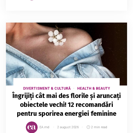
DIVERTISMENT & CULTURĂ
HEALTH & BEAUTY
Îngrijiți cât mai des florile și aruncați
obiectele vechi! 12 recomandări
pentru sporirea energiei feminine
EA.md
2 august 2026
2 min read