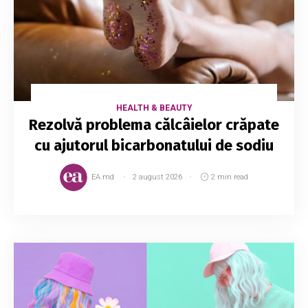
HEALTH & BEAUTY
Rezolvă problema călcâielor crăpate
cu ajutorul bicarbonatului de sodiu
EA.md
2 august 2026
2 min read