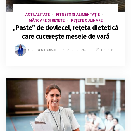
ACTUALITATE
FITNESS ȘI ALIMENTAȚIE
MÂNCARE ȘI REȚETE
REȚETE CULINARE
„Paste” de dovlecel, rețeta dietetică
care cucerește mesele de vară
Cristina Botnarevschi
2 august 2026
1 min read