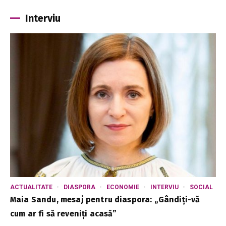
Interviu
ACTUALITATE
DIASPORA
ECONOMIE
INTERVIU
SOCIAL
Maia Sandu, mesaj pentru diaspora: „Gândiți-vă
cum ar fi să reveniți acasă”