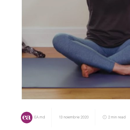
EA.md
13 noiembrie 2020
2 min read