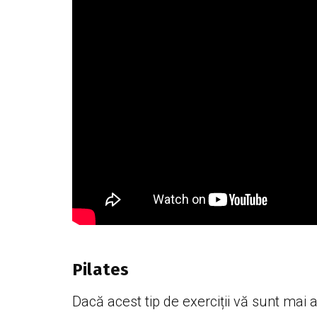
Pilates
Dacă acest tip de exerciții vă sunt mai a