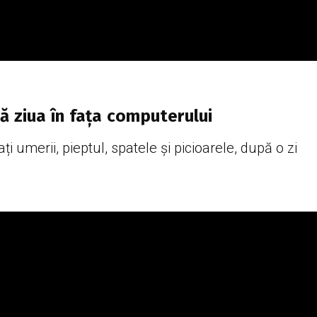
ă ziua în fața computerului
ți umerii, pieptul, spatele și picioarele, după o zi