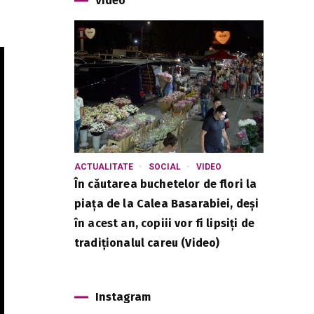
Video
ACTUALITATE
SOCIAL
VIDEO
În căutarea buchetelor de flori la
piața de la Calea Basarabiei, deși
în acest an, copiii vor fi lipsiți de
tradiționalul careu (Video)
Instagram