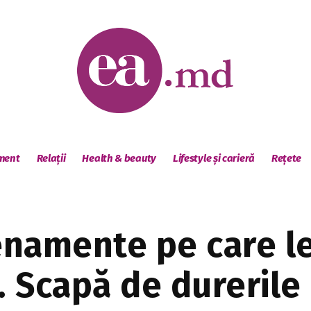
sment
Relații
Health & beauty
Lifestyle și carieră
Rețete
enamente pe care le
. Scapă de durerile 