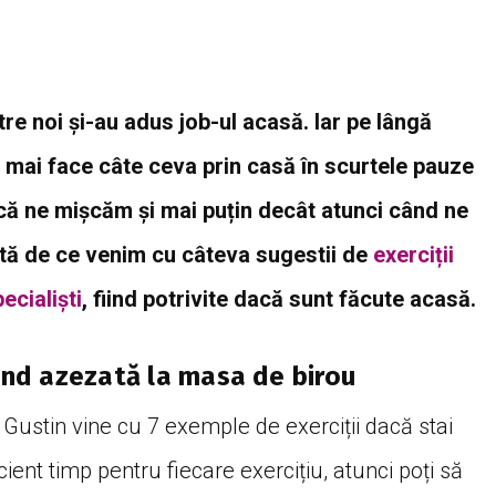
re noi și-au adus job-ul acasă. Iar pe lângă
a mai face câte ceva prin casă în scurtele pauze
că ne mișcăm și mai puțin decât atunci când ne
ată de ce venim cu câteva sugestii de
exerciții
ecialiști
, fiind potrivite dacă sunt făcute acasă.
iind azezată la masa de birou
 Gustin vine cu 7 exemple de exerciții dacă stai
ent timp pentru fiecare exercițiu, atunci poți să