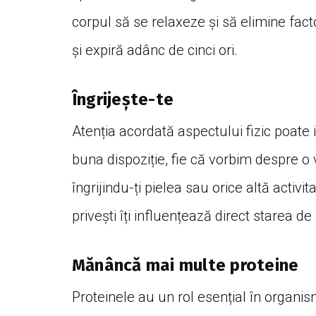
corpul să se relaxeze și să elimine fact
și expiră adânc de cinci ori.
Îngrijește-te
Atenția acordată aspectului fizic poate i
buna dispoziție, fie că vorbim despre o vi
îngrijindu-ți pielea sau orice altă acti
privești îți influențează direct starea de s
Mănâncă mai multe proteine
Proteinele au un rol esențial în organism