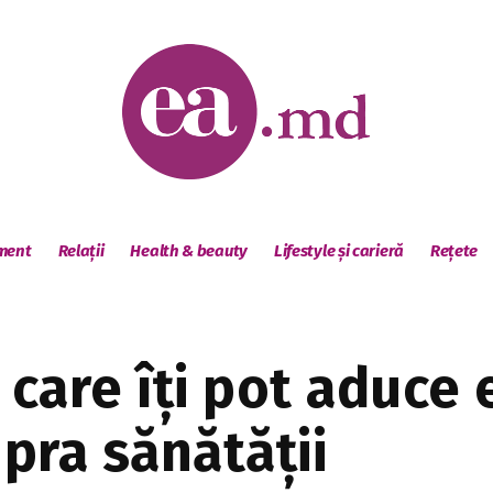
sment
Relații
Health & beauty
Lifestyle și carieră
Rețete
 care îți pot aduce 
pra sănătății