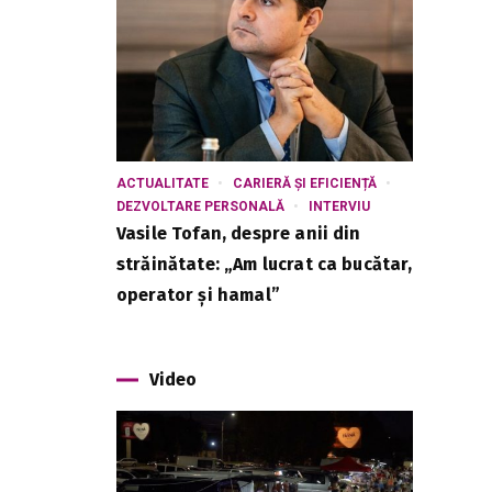
ACTUALITATE
CARIERĂ ȘI EFICIENȚĂ
DEZVOLTARE PERSONALĂ
INTERVIU
Vasile Tofan, despre anii din
străinătate: „Am lucrat ca bucătar,
operator și hamal”
Video