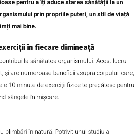
oase pentru a îți aduce starea sănătății la un
organismului prin propriile puteri, un stil de viață
simți mai bine.
xerciții în fiecare dimineață
t contribui la sănătatea organismului. Acest lucru
t, și are numeroase beneficii asupra corpului, care,
ele 10 minute de exerciții fizice te pregătesc pentru
ând sângele în mișcare.
plimbări în natură. Potrivit unui studiu al