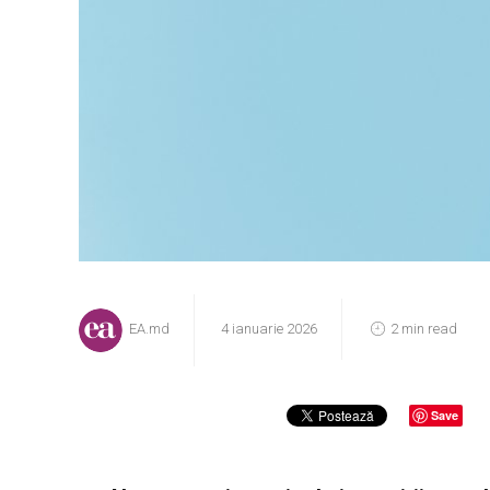
EA.md
4 ianuarie 2026
2 min read
Save