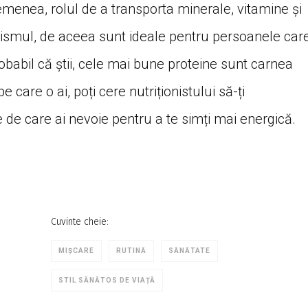
semenea, rolul de a transporta minerale, vitamine și
smul, de aceea sunt ideale pentru persoanele car
babil că știi, cele mai bune proteine sunt carnea
e care o ai, poți cere nutriționistului să-ți
de care ai nevoie pentru a te simți mai energică.
Cuvinte cheie:
MIŞCARE
RUTINĂ
SĂNĂTATE
STIL SĂNĂTOS DE VIAȚĂ