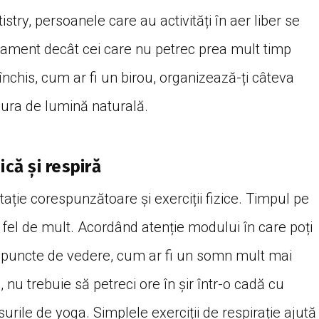
try, persoanele care au activități în aer liber se
ament decât cei care nu petrec prea mult timp
închis, cum ar fi un birou, organizează-ți câteva
ura de lumină naturală.
ică și respiră
ție corespunzătoare și exerciții fizice. Timpul pe
 fel de mult. Acordând atenție modului în care poți
e puncte de vedere, cum ar fi un somn mult mai
re, nu trebuie să petreci ore în șir într-o cadă cu
urile de yoga. Simplele exerciții de respirație ajută