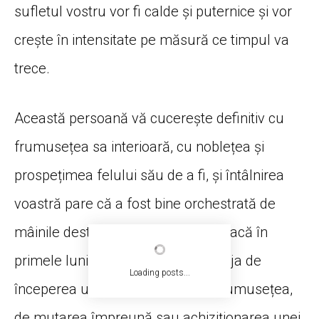
sufletul vostru vor fi calde și puternice și vor
crește în intensitate pe măsură ce timpul va
trece.
Această persoană vă cucerește definitiv cu
frumusețea sa interioară, cu noblețea și
prospețimea felului său de a fi, și întâlnirea
voastră pare că a fost bine orchestrată de
mâinile destinului. Să nu vă mire dacă în
primele luni ale lui 2022 vorbim deja de
Loading posts...
începerea unei căsnicii de toată frumusețea,
de mutarea împreună sau achiziționarea unei