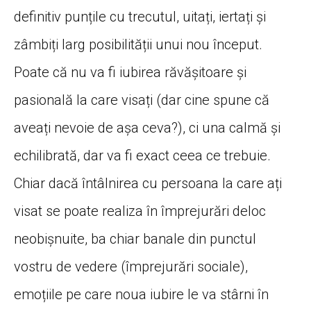
definitiv punțile cu trecutul, uitați, iertați și
zâmbiți larg posibilității unui nou început.
Poate că nu va fi iubirea răvășitoare și
pasională la care visați (dar cine spune că
aveați nevoie de așa ceva?), ci una calmă și
echilibrată, dar va fi exact ceea ce trebuie.
Chiar dacă întâlnirea cu persoana la care ați
visat se poate realiza în împrejurări deloc
neobișnuite, ba chiar banale din punctul
vostru de vedere (împrejurări sociale),
emoțiile pe care noua iubire le va stârni în