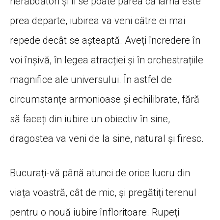
nerăbdători și li se poate părea că iarna este
prea departe, iubirea va veni către ei mai
repede decât se așteaptă. Aveți încredere în
voi înșivă, în legea atracției și în orchestrațiile
magnifice ale universului. În astfel de
circumstanțe armonioase și echilibrate, fără
să faceți din iubire un obiectiv în sine,
dragostea va veni de la sine, natural și firesc.
Bucurați-vă până atunci de orice lucru din
viața voastră, cât de mic, și pregătiți terenul
pentru o nouă iubire înfloritoare. Rupeți