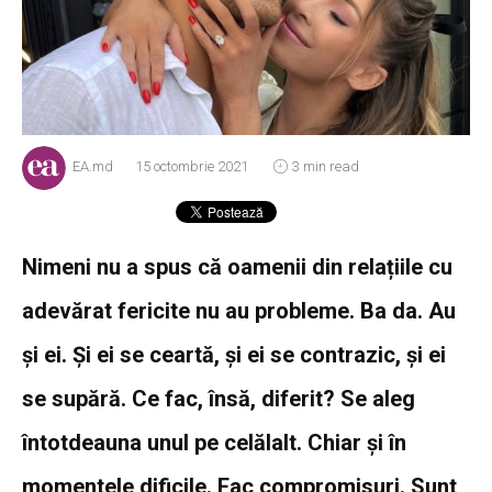
EA.md
15 octombrie 2021
3 min read
Nimeni nu a spus că oamenii din relaț
iile cu
adevărat fericite nu au probleme. Ba da. Au
și ei. Și ei se ceartă, și ei se contrazic, și ei
se supără. Ce fac, însă, diferit? Se aleg
întotdeauna unul pe celălalt. Chiar și în
momentele dificile. Fac compromisuri. Sunt