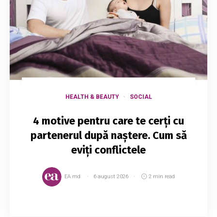
HEALTH & BEAUTY
SOCIAL
4 motive pentru care te cerți cu
partenerul după naștere. Cum să
eviți conflictele
EA.md
6 august 2026
2 min read
Odată cu venirea pe lume a unui copil, pot să
apară certuri cu soțul, motiv pentru care astăzi