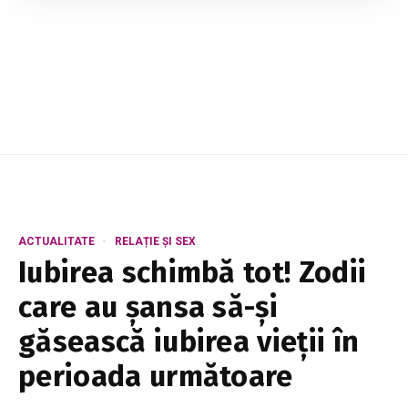
îți propunem să descoperi cum le poți depăși.
Astfel, odată cu venirea pe lume a c...
ACTUALITATE
RELAȚIE ȘI SEX
Iubirea schimbă tot! Zodii
care au șansa să-și
găsească iubirea vieții în
perioada următoare