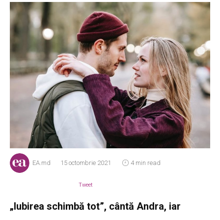
EA.md
15 octombrie 2021
4 min read
Tweet
„Iubirea schimbă tot”, cântă Andra, iar