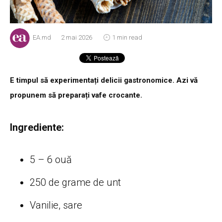
EA.md
2 mai 2026
1 min read
E timpul să experimentați delicii gastronomice. Azi vă
propunem să preparați vafe crocante.
Ingrediente:
5 – 6 ouă
250 de grame de unt
Vanilie, sare