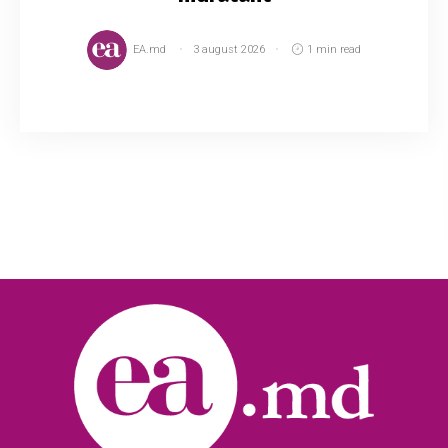
EA.md
3 august 2026
1 min read
Mulți au obișnuit să numească această apă
drept detoxifiantă, alții o numesc limonadă, însă
aceasta e o apă obișnuită, vitaminoasă. În
realitate, băutura este recomandată pentru ce...