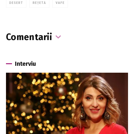
DESERT
REȚETĂ
VAFE
Comentarii
Interviu