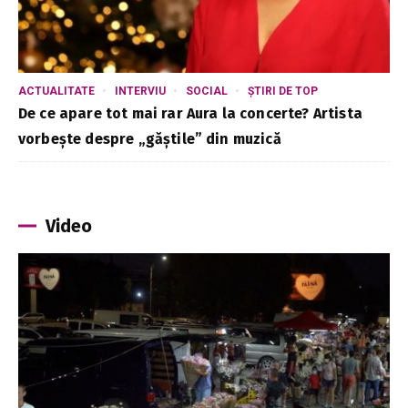
ACTUALITATE
INTERVIU
SOCIAL
ȘTIRI DE TOP
De ce apare tot mai rar Aura la concerte? Artista
vorbește despre „găștile” din muzică
Video