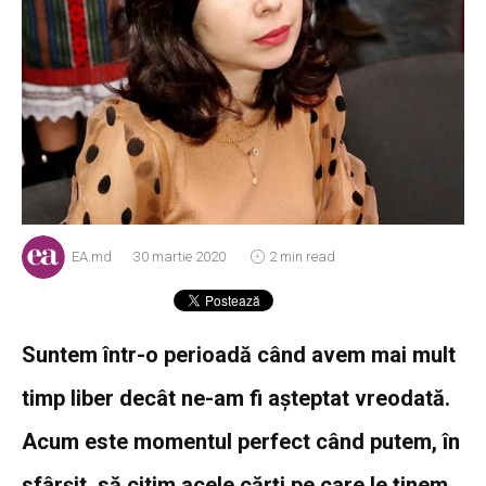
EA.md
30 martie 2020
2 min read
Suntem într-o perioadă când avem mai mult
timp liber decât ne-am fi așteptat vreodată.
Acum este momentul perfect când putem, în
sfârșit, să citim acele cărți pe care le ținem