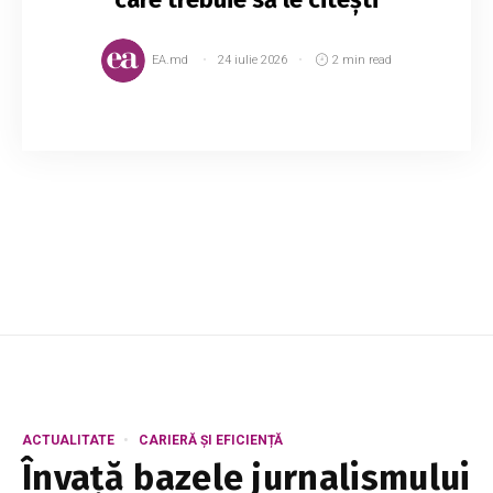
EA.md
24 iulie 2026
2 min read
Paulo Coelho este scriitorul care nu prea
trebuie să fie prezentat, pentru că fiecare
cititor înflăcărat a lecturat cel puțin o carte
scrisă de acesta. Autorul brazilian are mii de...
ACTUALITATE
CARIERĂ ȘI EFICIENȚĂ
Învață bazele jurnalismului