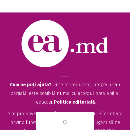
Cum ne poți ajuta?
Orice reproducere, integrală sau
parțială, este posibilă numai cu acordul prealabil al
redacției.
Politica editorială
.
Site promovat de
seolitte.com
. Pentru orice întrebare
privind funcționarea site-ului EA.md, vă rugăm să ne