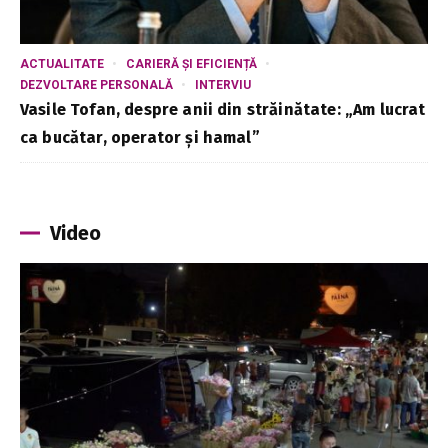
ACTUALITATE
CARIERĂ ȘI EFICIENȚĂ
DEZVOLTARE PERSONALĂ
INTERVIU
Vasile Tofan, despre anii din străinătate: „Am lucrat
ca bucătar, operator și hamal”
Video