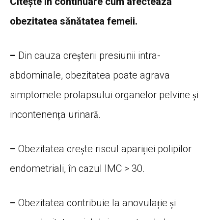
Citește în continuare cum afectează
obezitatea sănătatea femeii.
–
Din cauza creșterii presiunii intra-
abdominale, obezitatea poate agrava
simptomele prolapsului organelor pelvine și
incontenența urinară.
–
Obezitatea crește riscul apariției polipilor
endometriali, în cazul IMC > 30.
–
Obezitatea contribuie
la
anovulație și