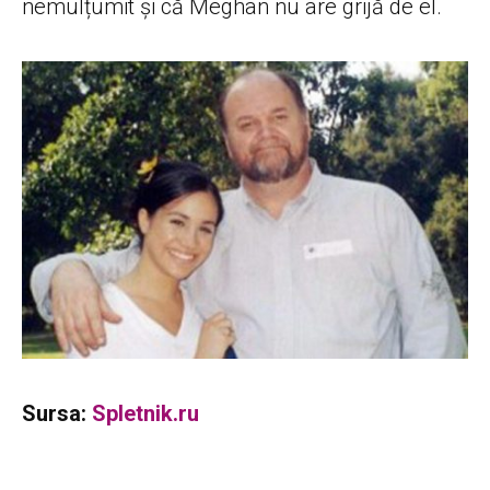
nemulțumit și că Meghan nu are grijă de el.
Sursa:
Spletnik.ru