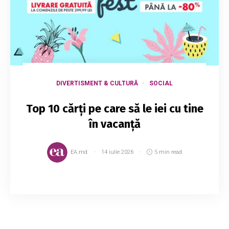
DIVERTISMENT & CULTURĂ
SOCIAL
Top 10 cărţi pe care să le iei cu tine
în vacanţă
EA.md
14 iulie 2026
5 min read
Fie că e vorba de mare, munte sau grădina
bunicii, timpul liber este cel mai plăcut dacă îl
petreci cu o carte bună. Așa că nu uita să îți pui
în bagaj ceva de citit. Cei de la Ele...