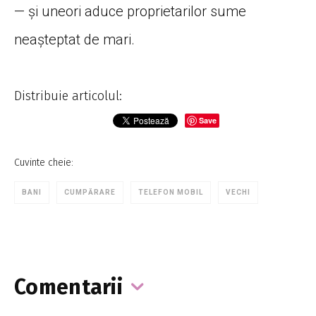
— și uneori aduce proprietarilor sume
neașteptat de mari.
Distribuie articolul:
Save
Cuvinte cheie:
BANI
CUMPĂRARE
TELEFON MOBIL
VECHI
Comentarii