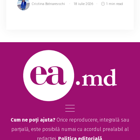
Cristina Botnarevschi
18 iulie 2026
1 min read
Ministerul Muncii și Protecției Sociale le
recomandă persoanelor cu dizabilități care au
fost contactate pentru restituirea unor prestații
sociale să nu achite sumele solicitate pâ...
Cum ne poți ajuta?
Orice reproducere, integrală sau
parțială, este posibilă numai cu acordul prealabil al
redacției.
Politica editorială
.