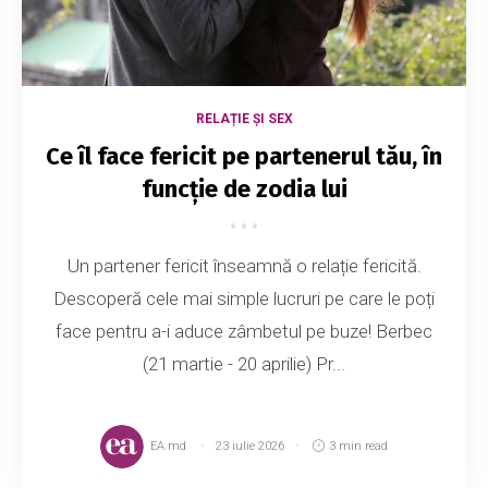
RELAȚIE ȘI SEX
Ce îl face fericit pe partenerul tău, în
funcție de zodia lui
Un partener fericit înseamnă o relație fericită.
Descoperă cele mai simple lucruri pe care le poți
face pentru a-i aduce zâmbetul pe buze! Berbec
(21 martie - 20 aprilie) Pr...
EA.md
23 iulie 2026
3 min read