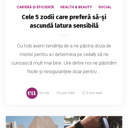
CARIERĂ ȘI EFICIENȚĂ
HEALTH & BEAUTY
SOCIAL
Cele 5 zodii care preferă să-și
ascundă latura sensibilă
Cu toții avem tendința de a ne păstra doza de
mister pentru a-i determina pe ceilalți să ne
cunoască mult mai bine. Unii dintre noi ne păstrăm
fricile și nesiguranțele doar pentru ...
EA.md
20 iulie 2026
3 min read