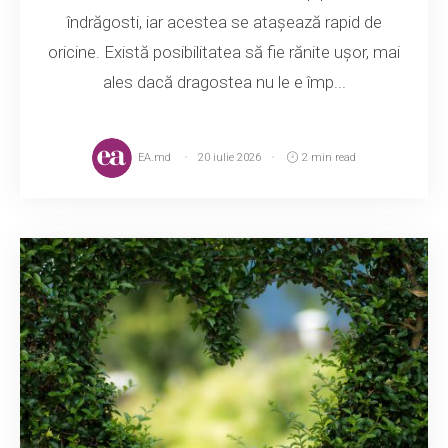
îndrăgosti, iar acestea se atașează rapid de
oricine. Există posibilitatea să fie rănite ușor, mai
ales dacă dragostea nu le e împ...
EA.md
20 iulie 2026
2 min read