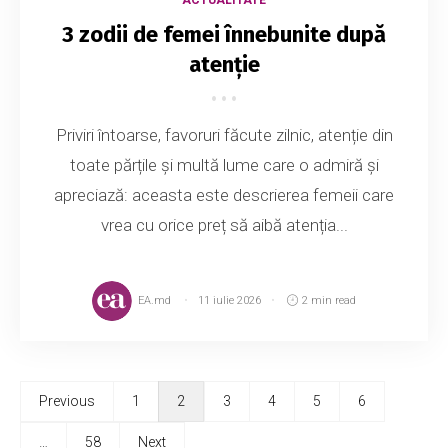
3 zodii de femei înnebunite după
atenție
Priviri întoarse, favoruri făcute zilnic, atenție din
toate părțile și multă lume care o admiră și
apreciază: aceasta este descrierea femeii care
vrea cu orice preț să aibă atenția...
EA.md
11 iulie 2026
2 min read
Previous
1
2
3
4
5
6
…
58
Next