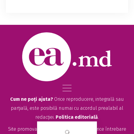
Potrivit astrologilor, există cinci zodii cu cea
mai bună karmă. Află dacă și tu te numeri
printre ele. Iată despre cine este vorba. 1. Rac.
Racul se numără printre semnele zodi...
Cum ne poți ajuta?
Orice reproducere, integrală sau
parțială, este posibilă numai cu acordul prealabil al
redacției.
Politica editorială
.
Site promovat de
seolitte.com
. Pentru orice întrebare