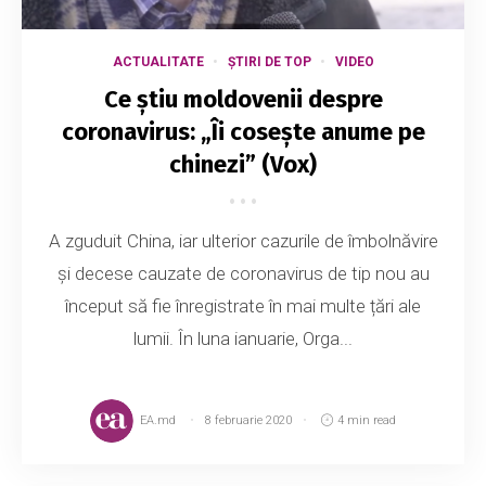
ACTUALITATE
ȘTIRI DE TOP
VIDEO
Ce știu moldovenii despre
coronavirus: „Îi cosește anume pe
chinezi” (Vox)
A zguduit China, iar ulterior cazurile de îmbolnăvire
și decese cauzate de coronavirus de tip nou au
început să fie înregistrate în mai multe țări ale
lumii. În luna ianuarie, Orga...
EA.md
8 februarie 2020
4 min read