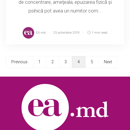
de concentrare, ameţeala, epuizarea fizică şi
psihică pot avea un numitor com...
EA.md
25 octombrie 2019
1 min read
Previous
1
2
3
4
5
Next