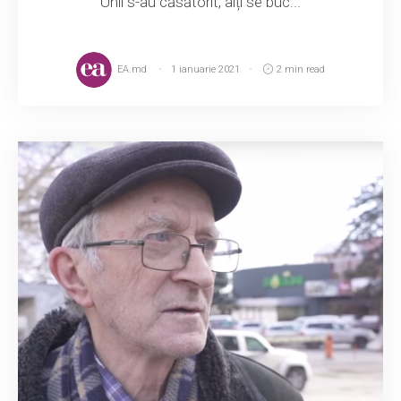
Unii s-au căsătorit, alți se buc...
EA.md
1 ianuarie 2021
2 min read