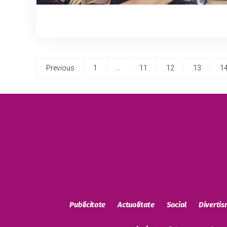
Previous
1
…
11
12
13
1
Publicitate
Actualitate
Social
Diverti