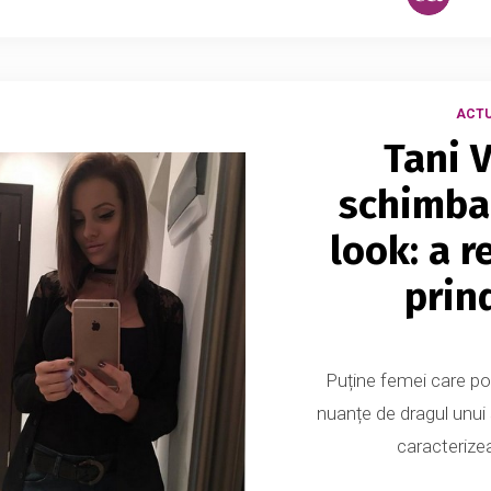
ACTU
Tani 
schimba
look: a r
prin
Puține femei care poa
nuanțe de dragul unui 
caracterize