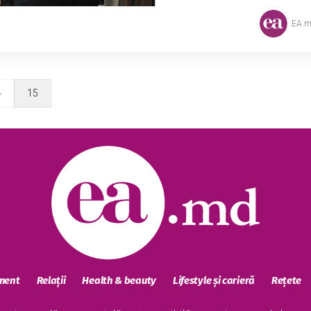
EA.
4
15
sment
Relații
Health & beauty
Lifestyle și carieră
Rețete