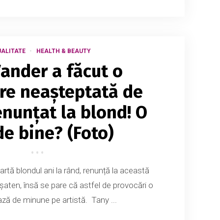
ALITATE
HEALTH & BEAUTY
Vander a făcut o
re neașteptată de
enunțat la blond! O
de bine? (Foto)
rtă blondul ani la rând, renunță la această
șaten, însă se pare că astfel de provocări o
ază de minune pe artistă. Tany ...