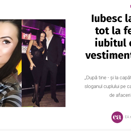
Iubesc l
tot la f
iubitul 
vestimen
„După tine - și la capăt
sloganul cuplului pe c
de afaceri
EA