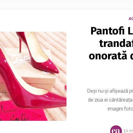
AC
Pantofi 
trandaf
onorată d
Deși nu-și afișează pr
de ziua ei cântăreața
imagini foto
EA.m