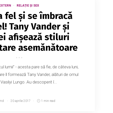
EXTERN
RELAȚIE ȘI SEX
a fel și se îmbracă
el! Tany Vander și
ei afișează stiluri
tare asemănătoare
ul lumii” - acesta pare să fie, de câteva luni,
are îl formează Tany Vander, alături de omul
 Vasilyi Lungo. Au descoperit î...
.md
20 aprilie 2017
1 min read