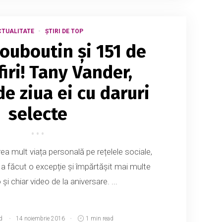
TUALITATE
ȘTIRI DE TOP
Louboutin și 151 de
iri! Tany Vander,
e ziua ei cu daruri
selecte
ea mult viața personală pe rețelele sociale,
 a făcut o excepție și împărtășit mai multe
 și chiar video de la aniversare. ...
d
14 noiembrie 2016
1 min read