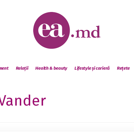
sment
Relații
Health & beauty
Lifestyle și carieră
Rețete
 Vander