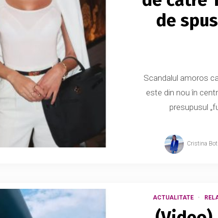
de spus
Scandalul amoros car
este din nou în centr
presupusul „fur
Cristina Bo
ACTUALITATE
RELA
(Video) 