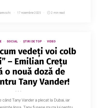
narevschi
17 noiembrie 2025
2 min read
E
SOCIAL
ȘTIRI DE TOP
VIDEO
Acum vedeți voi colb
i” – Emilian Crețu
ză o nouă doză de
ntru Tany Vander!
e când Tany Vander a plecat la Dubai, iar
 resimte lipsa. Tany fusese muza lui pentru