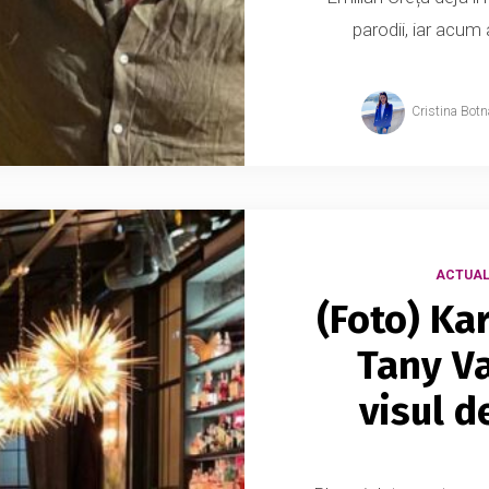
parodii, iar acum 
Cristina Botn
ACTUAL
(Foto) K
Tany V
visul d