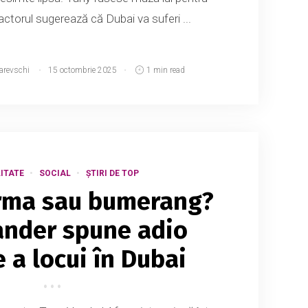
actorul sugerează că Dubai va suferi ...
arevschi
15 octombrie 2025
1 min read
ITATE
SOCIAL
ȘTIRI DE TOP
arma sau bumerang?
ander spune adio
e a locui în Dubai