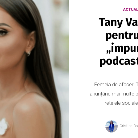
ACTUAL
Tany Va
pentru
„impu
podcast
Femeia de afaceri Ta
anunțând mai multe pa
rețelele social
Cristina Bo