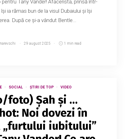
 pentru Tany Vander! Afacerista, prinsă într-
și ia rămas bun de la visul Dubaiului și își
erea. După ce și-a vândut Bentle...
tnarevschi
29 august 2025
1 min read
E
SOCIAL
ȘTIRI DE TOP
VIDEO
o/foto) Șah și …
hot: Noi dovezi în
„furtului iubitului”
Tany Vander! Ce are