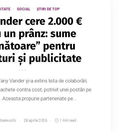
ITATE
SOCIAL
ȘTIRI DE TOP
nder cere 2.000 €
 un prânz: sume
nătoare” pentru
uri și publicitate
ny Vander și-a extins lista de colaborări,
chete contra cost, potrivit unei postări pe
e. Aceasta propune parteneriate pe...
tnarevschi
28 aprilie 2026
1 min read