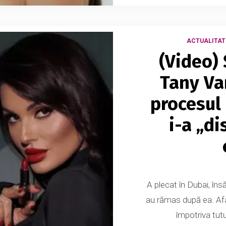
ACTUALITAT
(Video)
Tany Van
procesul 
i-a „d
A plecat în Dubai, în
au rămas după ea. Afa
împotriva tutu