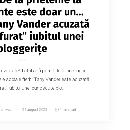
nte este doar un…
any Vander acuzată
„furat” iubitul unei
bloggerițe
… rivalitate! Totul ar fi pornit de la un singur
lele sociale fierb: Tany Vander este acuzată
urat” iubitul unei cunoscute blo...
tnarevschi
24 august 2025
1 min read