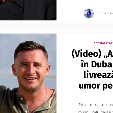
Cristina Bot
ACTUALITAT
(Video) „
în Duba
livrea
umor pe
Nu a trecut mult d
Emilian Crețu deja îi