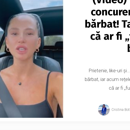
concure
bărbat! T
că ar fi 
Prietenie, like-uri și
bărbat, iar acum rețe
că ar fi „f
Cristina Bo