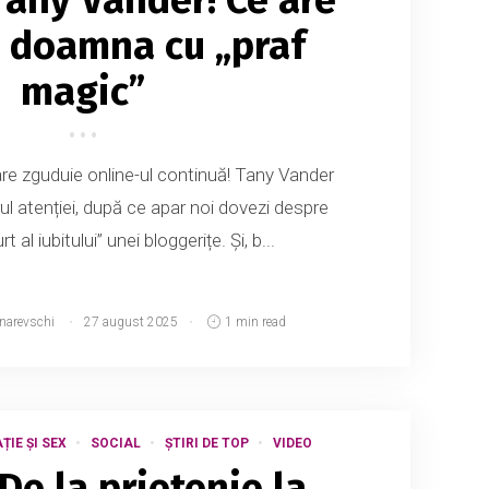
 doamna cu „praf
magic”
e zguduie online-ul continuă! Tany Vander
ul atenției, după ce apar noi dovezi despre
t al iubitului” unei bloggerițe. Și, b...
tnarevschi
27 august 2025
1 min read
ȚIE ȘI SEX
SOCIAL
ȘTIRI DE TOP
VIDEO
De la prietenie la