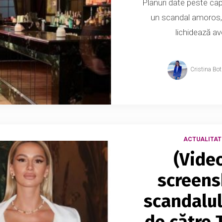
Planuri date peste cap
un scandal amoros, î
lichidează av
Cristina Bo
ACTUALITAT
(Vide
screens
scandalul 
de către 