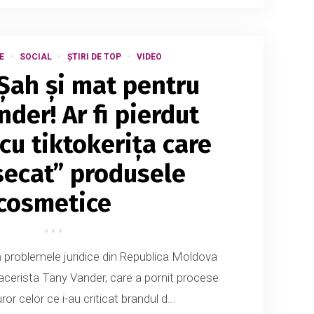
E
SOCIAL
ȘTIRI DE TOP
VIDEO
 Șah și mat pentru
der! Ar fi pierdut
cu tiktokerița care
isecat” produsele
cosmetice
să problemele juridice din Republica Moldova
cerista Tany Vander, care a pornit procese
ror celor ce i-au criticat brandul d...