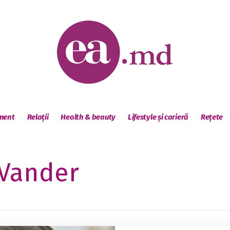
sment
Relații
Health & beauty
Lifestyle și carieră
Rețete
 Vander