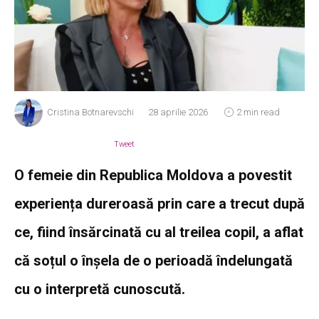
Cristina Botnarevschi
28 aprilie 2026
2 min read
Tweet
O femeie din Republica Moldova a povestit
experiența dureroasă prin care a trecut după
ce, fiind însărcinată cu al treilea copil, a aflat
că soțul o înșela de o perioadă îndelungată
cu o interpretă cunoscută.