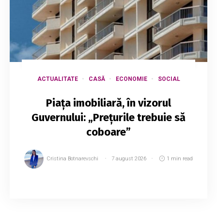
ACTUALITATE
CASĂ
ECONOMIE
SOCIAL
Piața imobiliară, în vizorul
Guvernului: „Prețurile trebuie să
coboare”
Cristina Botnarevschi
7 august 2026
1 min read
Guvernul vrea locuințe mai accesibile pentru
tineri: Tofan spune că prețurile la imobiliare
trebuie reduse. Reducerea presiunii de pe piața