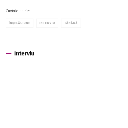
Cuvinte cheie:
ÎNȘELĂCIUNE
INTERVIU
TÂNĂRĂ
Interviu