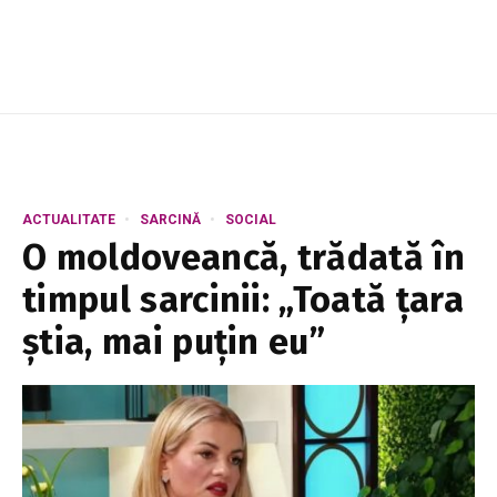
imobiliară și crearea unor condiții m...
ACTUALITATE
SARCINĂ
SOCIAL
O moldoveancă, trădată în
timpul sarcinii: „Toată țara
știa, mai puțin eu”