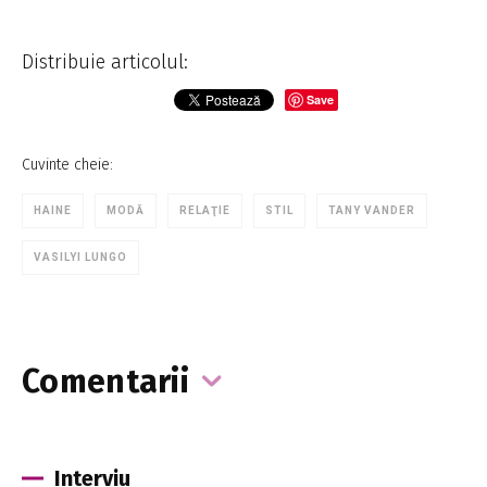
Distribuie articolul:
Save
Cuvinte cheie:
HAINE
MODĂ
RELAŢIE
STIL
TANY VANDER
VASILYI LUNGO
Comentarii
Interviu