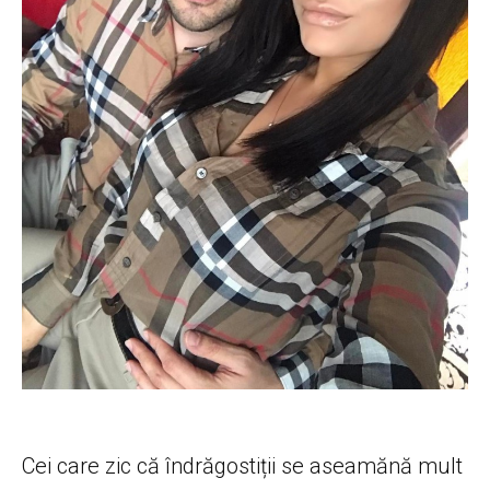
Cei care zic că îndrăgostiții se aseamănă mult