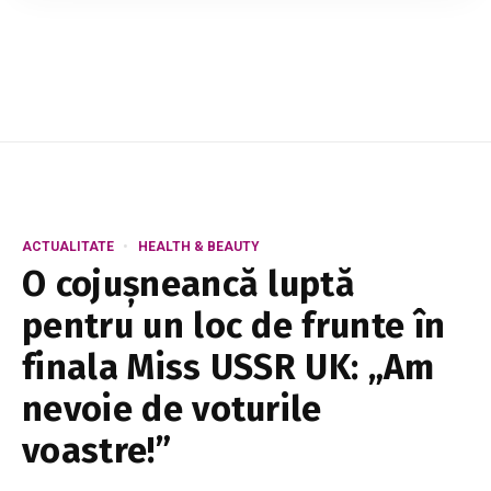
îți propunem să descoperi cum le poți depăși.
Astfel, odată cu venirea pe lume a c...
ACTUALITATE
HEALTH & BEAUTY
O cojușneancă luptă
pentru un loc de frunte în
finala Miss USSR UK: „Am
nevoie de voturile
voastre!”