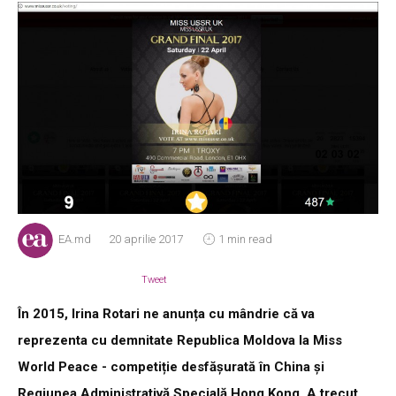
EA.md
20 aprilie 2017
1 min read
Tweet
În 2015, Irina Rotari ne anunța cu mândrie că va
reprezenta cu demnitate Republica Moldova la Miss
World Peace - competiție desfășurată în China și
Regiunea Administrativă Specială Hong Kong. A trecut