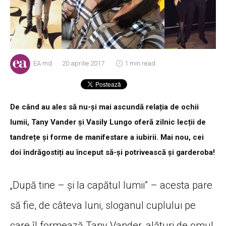
EA.md
20 aprilie 2017
1 min read
De când au ales să nu-și mai ascundă relația de ochii
lumii, Tany Vander și Vasily Lungo oferă zilnic lecții de
tandrețe și forme de manifestare a iubirii. Mai nou, cei
doi îndrăgostiți au început să-și potrivească și garderoba!
„După tine – și la capătul lumii” – acesta pare
să fie, de câteva luni, sloganul cuplului pe
care îl formează Tany Vander, alături de omul