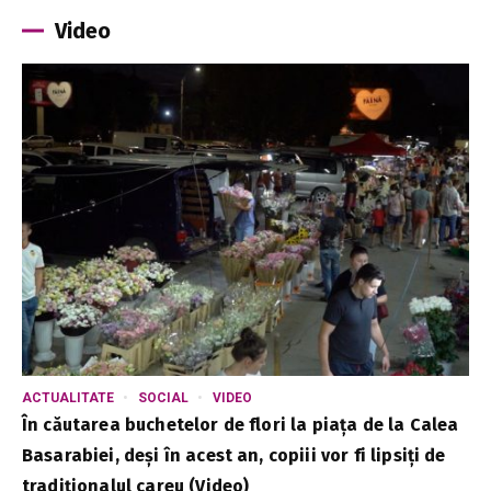
Video
ACTUALITATE
SOCIAL
VIDEO
În căutarea buchetelor de flori la piața de la Calea
Basarabiei, deși în acest an, copiii vor fi lipsiți de
tradiționalul careu (Video)