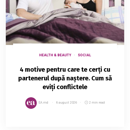
HEALTH & BEAUTY
SOCIAL
4 motive pentru care te cerți cu
partenerul după naștere. Cum să
eviți conflictele
EA.md
6 august 2026
2 min read
Odată cu venirea pe lume a unui copil, pot să
apară certuri cu soțul, motiv pentru care astăzi