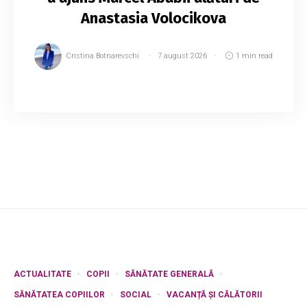
Anastasia Volocikova
Cristina Botnarevschi
7 august 2026
1 min read
Dansatorul Marcel Ababii a revenit în Republica
Moldova după o perioadă petrecută la
Moscova, unde a colaborat cu celebra balerină
rusă Anastasia Volocikova. Artistul a povestit...
ACTUALITATE
COPII
SĂNĂTATE GENERALĂ
SĂNĂTATEA COPIILOR
SOCIAL
VACANȚĂ ȘI CĂLĂTORII