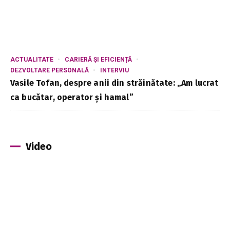
ACTUALITATE
CARIERĂ ȘI EFICIENȚĂ
DEZVOLTARE PERSONALĂ
INTERVIU
Vasile Tofan, despre anii din străinătate: „Am lucrat
ca bucătar, operator și hamal”
Video