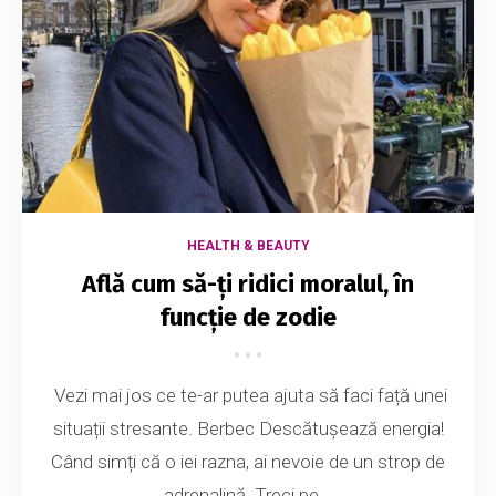
HEALTH & BEAUTY
Află cum să-ți ridici moralul, în
funcție de zodie
Vezi mai jos ce te-ar putea ajuta să faci față unei
situații stresante. Berbec Descătușează energia!
Când simți că o iei razna, ai nevoie de un strop de
adrenalină. Treci pe...