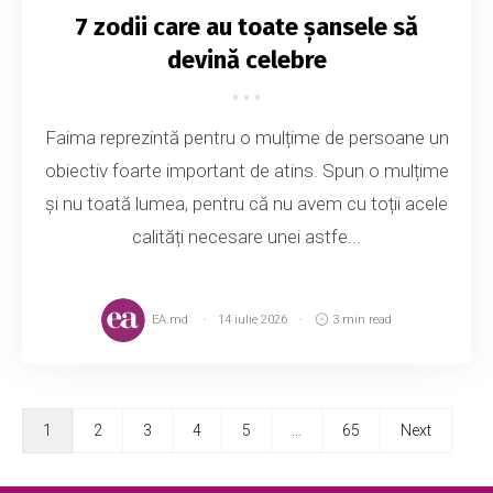
7 zodii care au toate șansele să
devină celebre
Faima reprezintă pentru o mulțime de persoane un
obiectiv foarte important de atins. Spun o mulțime
și nu toată lumea, pentru că nu avem cu toții acele
calități necesare unei astfe...
EA.md
14 iulie 2026
3 min read
1
2
3
4
5
…
65
Next