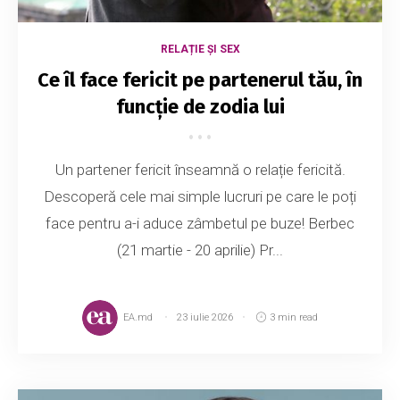
RELAȚIE ȘI SEX
Ce îl face fericit pe partenerul tău, în
funcție de zodia lui
Un partener fericit înseamnă o relație fericită.
Descoperă cele mai simple lucruri pe care le poți
face pentru a-i aduce zâmbetul pe buze! Berbec
(21 martie - 20 aprilie) Pr...
EA.md
23 iulie 2026
3 min read