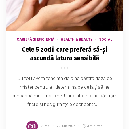
CARIERĂ ȘI EFICIENȚĂ
HEALTH & BEAUTY
SOCIAL
Cele 5 zodii care preferă să-și
ascundă latura sensibilă
Cu toții avem tendința de a ne păstra doza de
mister pentru a-i determina pe ceilalți să ne
cunoască mult mai bine. Unii dintre noi ne păstrăm
fricile și nesiguranțele doar pentru ...
EA.md
20 iulie 2026
3 min read