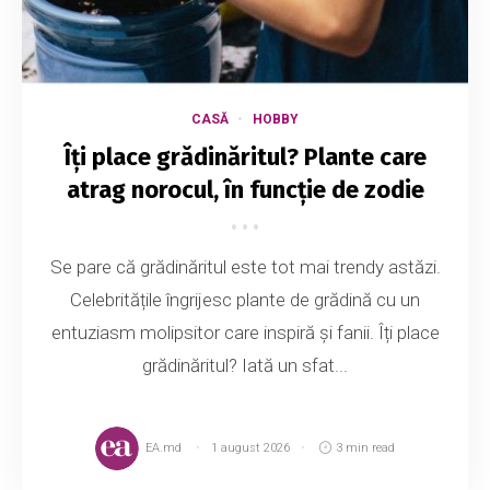
CASĂ
HOBBY
Îți place grădinăritul? Plante care
atrag norocul, în funcție de zodie
Se pare că grădinăritul este tot mai trendy astăzi.
Celebritățile îngrijesc plante de grădină cu un
entuziasm molipsitor care inspiră și fanii. Îți place
grădinăritul? Iată un sfat...
EA.md
1 august 2026
3 min read