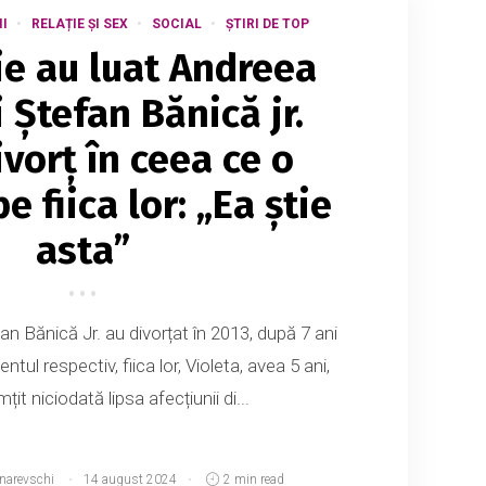
II
RELAȚIE ȘI SEX
SOCIAL
ȘTIRI DE TOP
ie au luat Andreea
 Ştefan Bănică jr.
vorţ în ceea ce o
e fiica lor: „Ea știe
asta”
n Bănică Jr. au divorțat în 2013, după 7 ani
ul respectiv, fiica lor, Violeta, avea 5 ani,
țit niciodată lipsa afecțiunii di...
tnarevschi
14 august 2024
2 min read