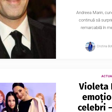
Andreea Marin, cun
continuă să surprin
remarcabilă în medi
Cristina Bo
ACTUA
Violeta
emoțion
celebri 