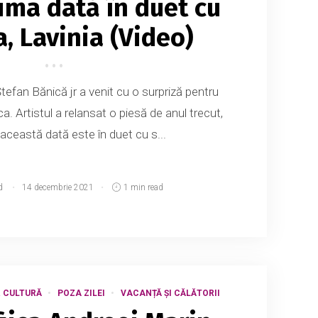
ima dată în duet cu
a, Lavinia (Video)
Ștefan Bănică jr a venit cu o surpriză pentru
ca. Artistul a relansat o piesă de anul trecut,
această dată este în duet cu s...
d
14 decembrie 2021
1 min read
& CULTURĂ
POZA ZILEI
VACANȚĂ ȘI CĂLĂTORII