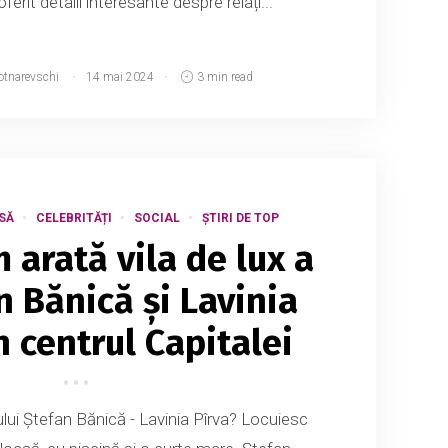
ferit detalii interesante despre relați...
otnarevschi
14 mai 2024
3 min read
SĂ
CELEBRITĂȚI
SOCIAL
ȘTIRI DE TOP
 arată vila de lux a
n Bănică și Lavinia
n centrul Capitalei
ui Ștefan Bănică - Lavinia Pîrva? Locuiesc