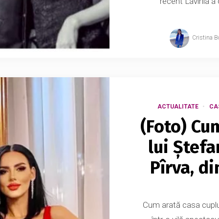
recent Lavinia a o
Cristina B
ACTUALITATE
CA
(Foto) Cum
lui Ștefa
Pîrva, di
Cum arată casa cuplul