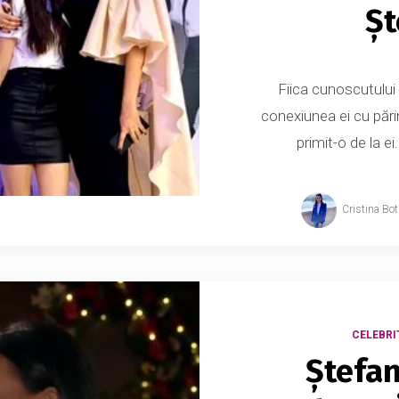
Șt
Fiica cunoscutului
conexiunea ei cu părin
primit-o de la e
Cristina Bo
CELEBRI
Ștefan