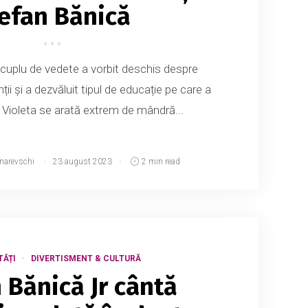
efan Bănică
 cuplu de vedete a vorbit deschis despre
ții și a dezvăluit tipul de educație pe care a
i. Violeta se arată extrem de mândră...
tnarevschi
23 august 2023
2 min read
TĂȚI
DIVERTISMENT & CULTURĂ
 Bănică Jr cântă