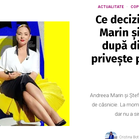
ACTUALITATE
COP
Ce deciz
Marin şi
după di
priveşte p
Andreea Marin și Ștefa
de căsnicie. La moment
dar nu a sim
Cristina Bo