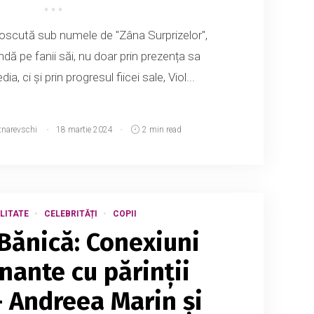
oscută sub numele de "Zâna Surprizelor",
dă pe fanii săi, nu doar prin prezența sa
a, ci și prin progresul fiicei sale, Viol...
tnarevschi
18 martie 2024
2 min read
LITATE
CELEBRITĂȚI
COPII
 Bănică: Conexiuni
ante cu părinții
– Andreea Marin și