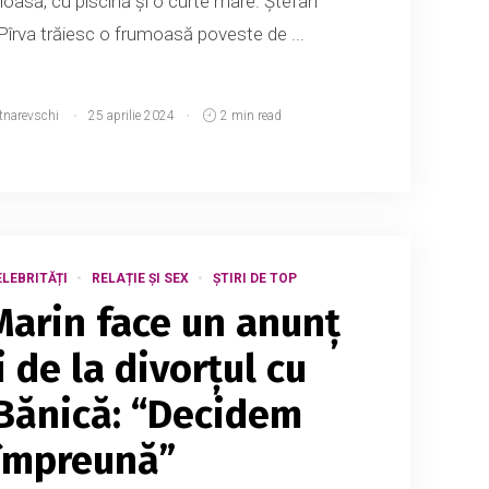
uloasă, cu piscină și o curte mare. Ștefan
 Pîrva trăiesc o frumoasă poveste de ...
tnarevschi
25 aprilie 2024
2 min read
LEBRITĂȚI
RELAȚIE ȘI SEX
ȘTIRI DE TOP
arin face un anunț
i de la divorțul cu
Bănică: “Decidem
împreună”