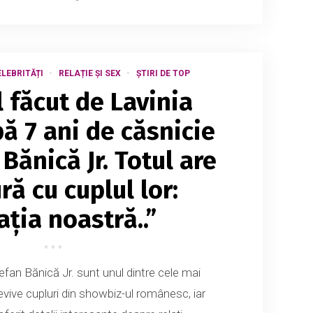
LEBRITĂȚI
RELAȚIE ȘI SEX
ȘTIRI DE TOP
 făcut de Lavinia
ă 7 ani de căsnicie
Bănică Jr. Totul are
ră cu cuplul lor:
ația noastră..”
efan Bănică Jr. sunt unul dintre cele mai
evive cupluri din showbiz-ul românesc, iar