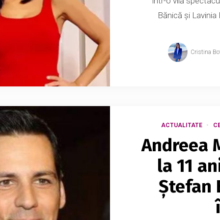
într-o vilă spectac
Bănică și Lavinia
Cristina Bo
ACTUALITATE
CE
Andreea M
la 11 an
Ștefan 