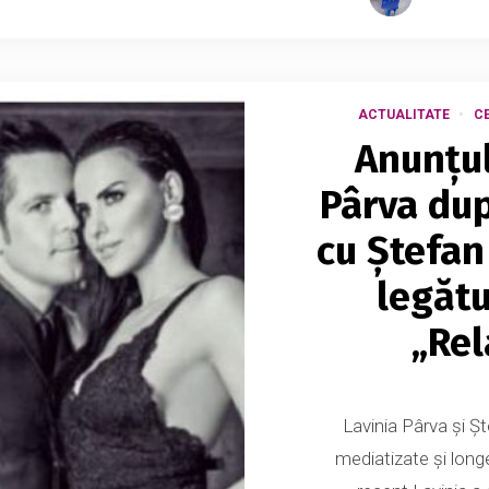
ACTUALITATE
CE
Anunțul
Pârva dup
cu Ștefan 
legătu
„Rel
Lavinia Pârva și Șt
mediatizate și long