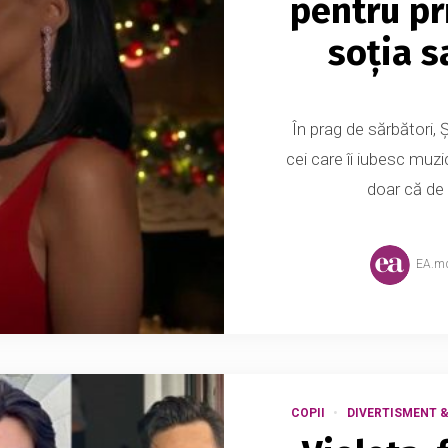
pentru pr
soția s
În prag de sărbători, 
cei care îi iubesc muzi
doar că de 
EA.m
COPII
DIVERTISMENT 