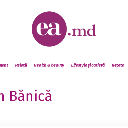
sment
Relații
Health & beauty
Lifestyle și carieră
Rețete
n Bănică