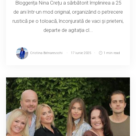
Bloggerița Nina Crețu a sărbătorit împlinirea a 25
de ani într-un mod original, organizând o petrecere
rustică pe o toloacă, înconjurată de vaci și prieteni,
departe de agitația cl...
Cristina Botnarevschi
17 iunie 2025
1 min read