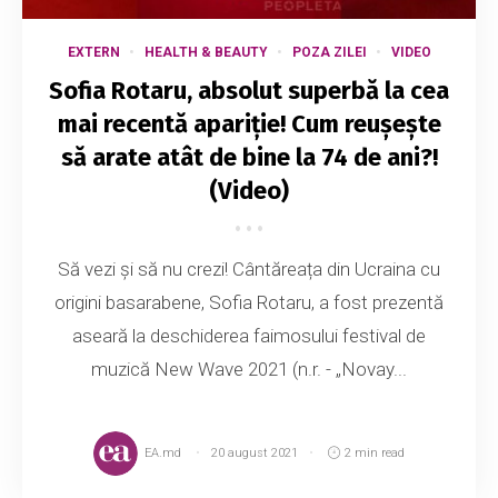
EXTERN
HEALTH & BEAUTY
POZA ZILEI
VIDEO
Sofia Rotaru, absolut superbă la cea
mai recentă apariție! Cum reușește
să arate atât de bine la 74 de ani?!
(Video)
Să vezi și să nu crezi! Cântăreața din Ucraina cu
origini basarabene, Sofia Rotaru, a fost prezentă
aseară la deschiderea faimosului festival de
muzică New Wave 2021 (n.r. - „Novay...
EA.md
20 august 2021
2 min read