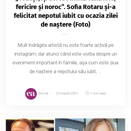
fericire și noroc”. Sofia Rotaru și-a
felicitat nepotul iubit cu ocazia zilei
de naștere (Foto)
Mult îndrăgita artistă nu este foarte activă pe
instagram, dar atunci când este vorba despre un
eveniment important în familie, așa cum este ziua
de naștere a nepotului său iubit, ...
EA.md
23 martie 2021
1 min read