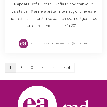
Nepoata Sofiei Rotaru, Sofia Evdokimenko, în
vârstă de 19 ani le-a arătat internauților cine este
noul său iubit. Tânăra se pare că s-a îndrăgostit de
un antreprenor IT care în 201...
EA.md
27 octombrie 2020
2 min read
1
2
3
4
5
Next