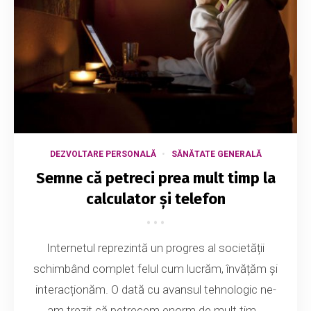
DEZVOLTARE PERSONALĂ
SĂNĂTATE GENERALĂ
Semne că petreci prea mult timp la
calculator și telefon
Internetul reprezintă un progres al societății
schimbând complet felul cum lucrăm, învățăm și
interacționăm. O dată cu avansul tehnologic ne-
am trezit că petrecem enorm de mult tim...