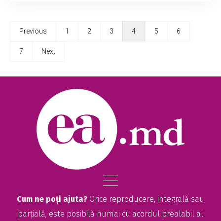
Previous
1
2
3
4
5
6
7
Next
Cum ne poți ajuta?
Orice reproducere, integrală sau
parțială, este posibilă numai cu acordul prealabil al