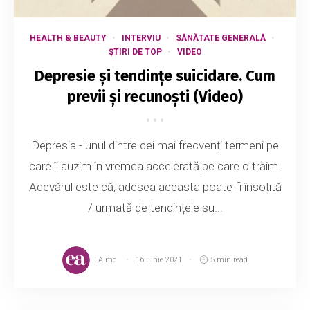
HEALTH & BEAUTY
INTERVIU
SĂNĂTATE GENERALĂ
ȘTIRI DE TOP
VIDEO
Depresie și tendințe suicidare. Cum
previi și recunoști (Video)
Depresia - unul dintre cei mai frecvenți termeni pe
care îi auzim în vremea accelerată pe care o trăim.
Adevărul este că, adesea aceasta poate fi însoțită
/ urmată de tendințele su...
EA.md
16 iunie 2021
5 min read