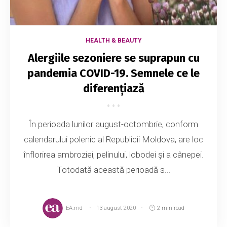
HEALTH & BEAUTY
Alergiile sezoniere se suprapun cu
pandemia COVID-19. Semnele ce le
diferențiază
În perioada lunilor august-octombrie, conform
calendarului polenic al Republicii Moldova, are loc
înflorirea ambroziei, pelinului, lobodei și a cânepei.
Totodată această perioadă s...
EA.md
13 august 2020
2 min read