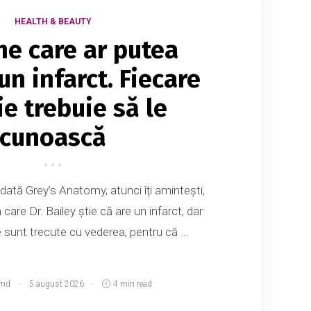
HEALTH & BEAUTY
e care ar putea
un infarct. Fiecare
e trebuie să le
cunoască
dată Grey’s Anatomy, atunci îți amintești,
 care Dr. Bailey știe că are un infarct, dar
sunt trecute cu vederea, pentru că ...
.md
5 august 2026
4 min read