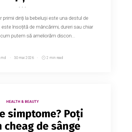
 primii dinți la bebeluși este una destul de
că este însoțită de mâncărimi, dureri sau chiar
 cum putem să ameliorăm discon...
.md
30 mai 2026
2 min read
HEALTH & BEAUTY
te simptome? Poți
n cheag de sânge