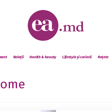
sment
Relații
Health & beauty
Lifestyle și carieră
Rețete
tome