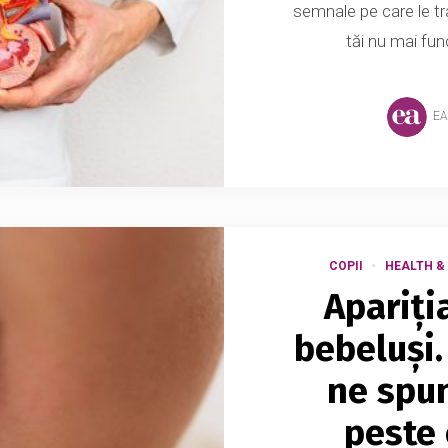
semnale pe care le tr
tăi nu mai func
EA
COPII
HEALTH &
Apariția
bebeluși.
ne spu
peste 