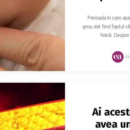
Perioada în care apar
grea, dat fiind faptul 
febră. Despre
EA
Ai aces
avea u