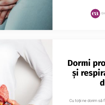
EA
Dormi pro
și respir
d
Cu toții ne dorim să 