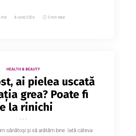
.md
8 iunie 2026
3 min read
HEALTH & BEAUTY
st, ai pielea uscată
ația grea? Poate fi
e la rinichi
fim sănătoși și să arătăm bine. Iată câteva