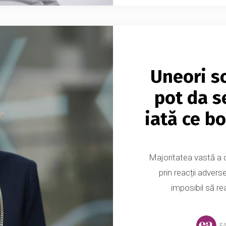
Uneori sc
pot da s
iată ce b
Majoritatea vastă a d
prin reacții adverse
imposibil să re
E