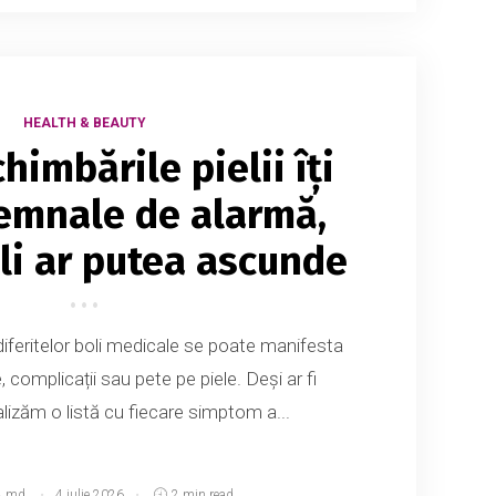
HEALTH & BEAUTY
himbările pielii îți
emnale de alarmă,
oli ar putea ascunde
iferitelor boli medicale se poate manifesta
, complicații sau pete pe piele. Deși ar fi
alizăm o listă cu fiecare simptom a...
A.md
4 iulie 2026
2 min read