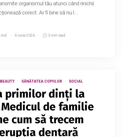
ansmite organismul tău atunci când rinichii
ționează corect. Ar fi bine să nu l...
.md
4 iunie 2026
3 min read
 BEAUTY
SĂNĂTATEA COPIILOR
SOCIAL
 primilor dinți la
 Medicul de familie
ne cum să trecem
erupția dentară