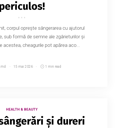
periculos!
nit, corpul oprește sângerarea cu ajutorul
e, sub formă de semne ale zgârieturilor și
ate acestea, cheagurile pot apărea aco...
.md
15 mai 2026
1 min read
HEALTH & BEAUTY
sângerări și dureri