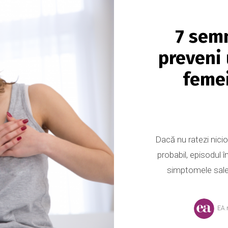
7 semn
preveni 
femei
Dacă nu ratezi nicio
probabil, episodul în
simptomele sale 
EA