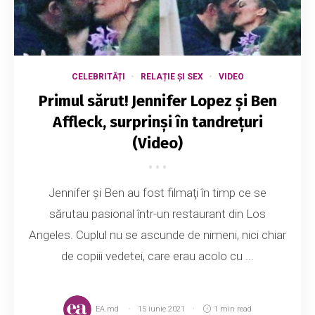
CELEBRITĂȚI
RELAȚIE ȘI SEX
VIDEO
Primul sărut! Jennifer Lopez și Ben
Affleck, surprinși în tandrețuri
(Video)
Jennifer și Ben au fost filmaţi în timp ce se
sărutau pasional într-un restaurant din Los
Angeles. Cuplul nu se ascunde de nimeni, nici chiar
de copiii vedetei, care erau acolo cu ...
EA.md
15 iunie 2021
1 min read