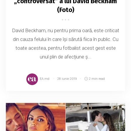
„controversat” a lui David Beckham
(Foto)
David Beckham, nu pentru prima oară, este criticat
din cauza felului în care își sărută fiica în public. Cu
toate acestea, pentru fotbalist acest gest este
unul plin de afecțiune ș...
EA.md
28 iunie 2019
2 min read