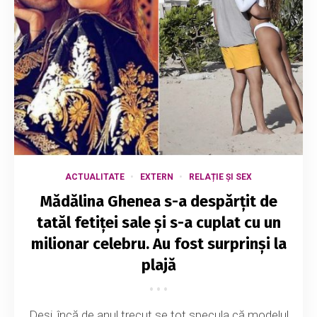
ACTUALITATE
EXTERN
RELAȚIE ȘI SEX
Mădălina Ghenea s-a despărțit de
tatăl fetiței sale și s-a cuplat cu un
milionar celebru. Au fost surprinși la
plajă
Deși, încă de anul trecut se tot specula că modelul