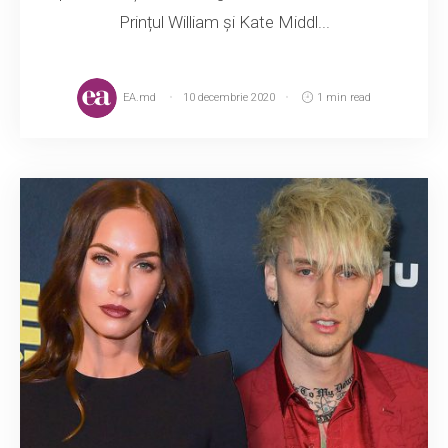
Prințul William și Kate Middl...
EA.md
10 decembrie 2020
1 min read