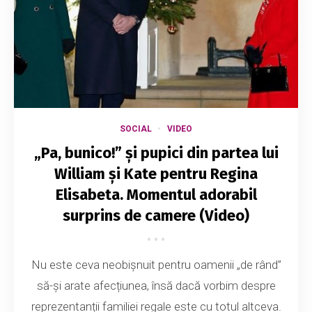
SOCIAL
VIDEO
„Pa, bunico!” și pupici din partea lui
William și Kate pentru Regina
Elisabeta. Momentul adorabil
surprins de camere (Video)
Nu este ceva neobișnuit pentru oamenii „de rând”
să-și arate afecțiunea, însă dacă vorbim despre
reprezentanții familiei regale este cu totul altceva.