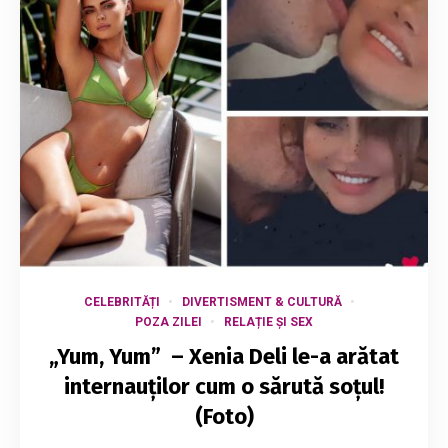
CELEBRITĂȚI
DIVERTISMENT & CULTURĂ
POZA ZILEI
RELAȚIE ȘI SEX
„Yum, Yum” – Xenia Deli le-a arătat
internauților cum o sărută soțul!
(Foto)