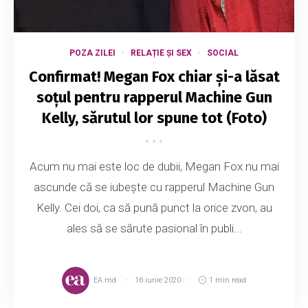
POZA ZILEI
RELAȚIE ȘI SEX
SOCIAL
Confirmat! Megan Fox chiar și-a lăsat
soțul pentru rapperul Machine Gun
Kelly, sărutul lor spune tot (Foto)
Acum nu mai este loc de dubii, Megan Fox nu mai
ascunde că se iubește cu rapperul Machine Gun
Kelly. Cei doi, ca să pună punct la orice zvon, au
ales să se sărute pasional în publi...
EA.md
16 iunie 2020
1 min read