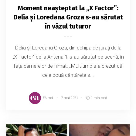
Moment neașteptat la „X Factor”:
Delia și Loredana Groza s-au sărutat
în văzul tuturor
Delia și Loredana Groza, din echipa de jurați de la
„X Factor” de la Antena 1, s-au sărutat pe scenă, în
fața camerelor de filmat. „Mult timp s-a crezut că
cele două cântărețe s...
EA.md
7 mai 2021
1 min read