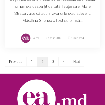
român s-a despărțit de tatăl fetiței sale, Matei
Stratan, uite că acum zvonurile s-au adeverit.
Mădălina Ghenea a fost surprinsă...
EA.md
3 aprilie 2019
1 min read
Previous
1
2
3
4
Next