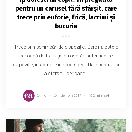
pentru un carusel fără sfârșit, care
trece prin euforie, frică, lacrimi și
bucurie
Trece prin schimbări de dispoziție. Sarcina este o
perioadă de tranziție cu oscilări puternice de
dispoziție, iritabilitate în mod special la începutul și
la sfârșitul perioade...
EA.md
24 noiembrie 2017
2 min read