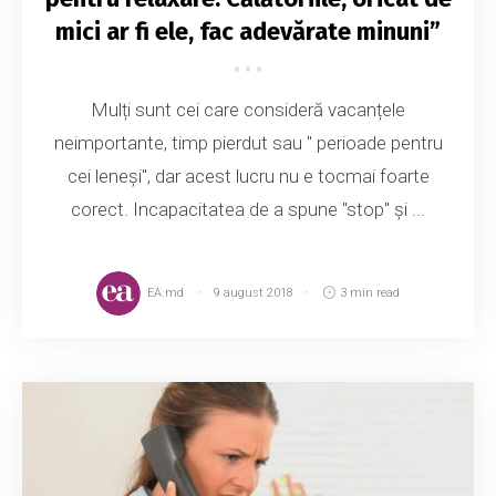
mici ar fi ele, fac adevărate minuni”
Mulți sunt cei care consideră vacanțele
neimportante, timp pierdut sau " perioade pentru
cei leneși", dar acest lucru nu e tocmai foarte
corect. Incapacitatea de a spune "stop" și ...
EA.md
9 august 2018
3 min read