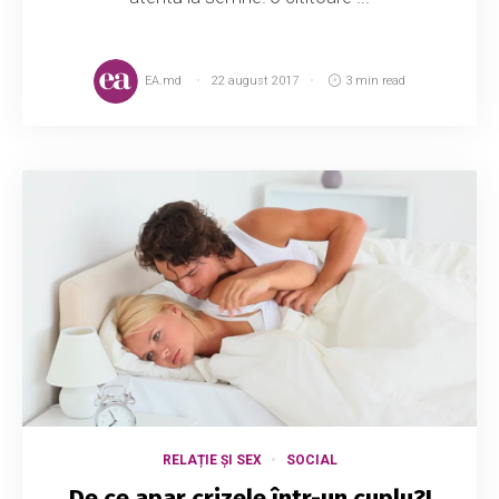
EA.md
22 august 2017
3 min read
RELAȚIE ȘI SEX
SOCIAL
De ce apar crizele într-un cuplu?!