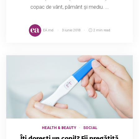
copac de vânt, pământ şi mediu. ...
EA.md
3 iunie 2018
2 min read
HEALTH & BEAUTY
SOCIAL
Îți dorești un copil? Fii pregătită