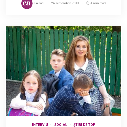
EA.md
26 septembrie 2018
4 min read
INTERVIU
SOCIAL
ȘTIRI DE TOP