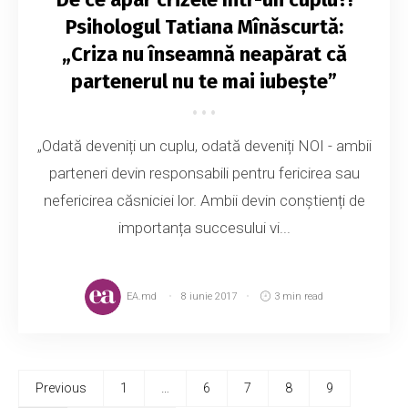
Psihologul Tatiana Mînăscurtă:
„Criza nu înseamnă neapărat că
partenerul nu te mai iubește”
„Odată deveniți un cuplu, odată deveniți NOI - ambii
parteneri devin responsabili pentru fericirea sau
nefericirea căsniciei lor. Ambii devin conștienți de
importanța succesului vi...
EA.md
8 iunie 2017
3 min read
Previous
1
…
6
7
8
9