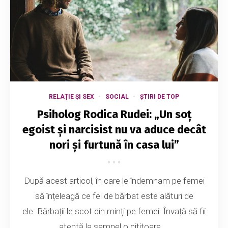
RELAȚIE ȘI SEX
SOCIAL
ȘTIRI DE TOP
Psiholog Rodica Rudei: „Un soț
egoist și narcisist nu va aduce decât
nori și furtună în casa lui”
După acest articol, în care le îndemnam pe femei
să înțeleagă ce fel de bărbat este alături de
ele: Bărbații le scot din minți pe femei. Învață să fii
atentă la semne! o cititoare ...