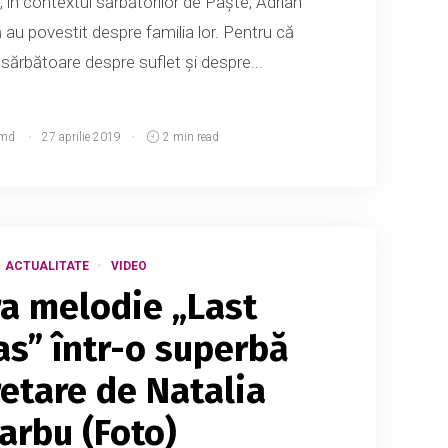
”, în contextul sărbătorilor de Paște, Adrian
 au povestit despre familia lor. Pentru că
sărbătoare despre suflet și despre...
.md
27 aprilie 2019
2 min read
ACTUALITATE
VIDEO
a melodie „Last
s” într-o superbă
retare de Natalia
arbu (Foto)