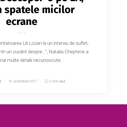
n spatele micilor
ecrane
ntatoarea Lili Lozan la un interviu de suflet,
 „Într-un cuvânt despre...”, Natalia Cheptene a
mai multe detalii necunoscute...
d
31 octombrie 2017
2 min read