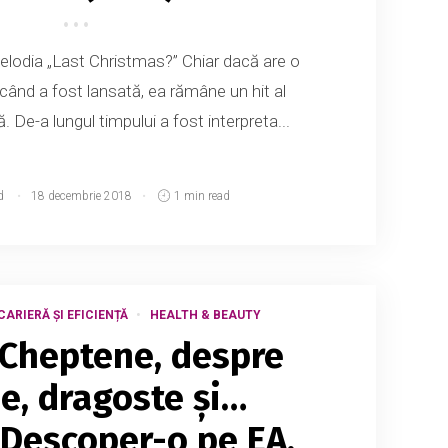
lodia „Last Christmas?” Chiar dacă are o
când a fost lansată, ea rămâne un hit al
ă. De-a lungul timpului a fost interpreta...
d
18 decembrie 2018
1 min read
CARIERĂ ȘI EFICIENȚĂ
HEALTH & BEAUTY
 Cheptene, despre
ie, dragoste și…
 Descoper-o pe EA,