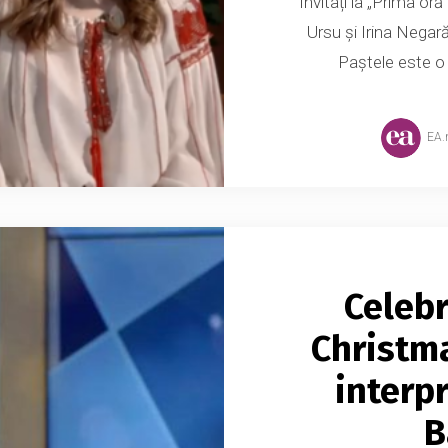
Invitați la „Prima oră
Ursu și Irina Negară
Paștele este o 
EA
Celebr
Christma
interp
B