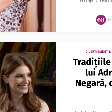
în timpul emisiuni
EA
DIVERTISMENT &
Tradițiile
lui Adr
Negară, d