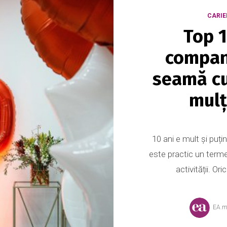
CARIE
Top 1
compani
seamă cu
mulț
10 ani e mult și puț
este practic un term
activității. Ori
EA.