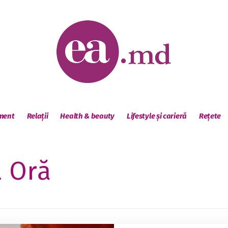
sment
Relații
Health & beauty
Lifestyle și carieră
Rețete
 Oră