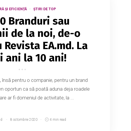
RĂ ȘI EFICIENȚĂ
ȘTIRI DE TOP
0 Branduri sau
i de la noi, de-o
 Revista EA.md. La
i ani la 10 ani!
in, însă pentru o companie, pentru un brand
en oportun ca să poată aduna deja roadele
care ar fi domeniul de activitate, la ...
md
8 octombrie 2020
4 min read