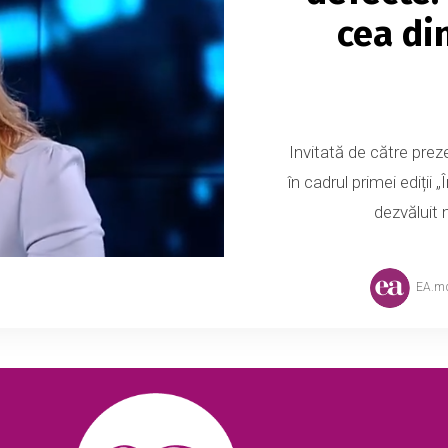
cea di
Invitată de către preze
în cadrul primei ediții
dezvăluit 
EA.m