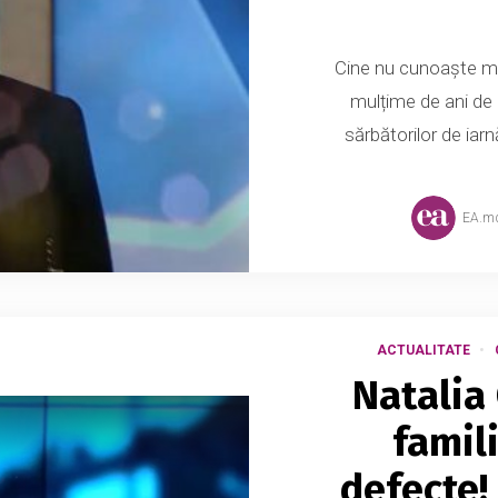
Cine nu cunoaște me
mulțime de ani de 
sărbătorilor de iarn
EA.m
ACTUALITATE
Natalia
famil
defecte!