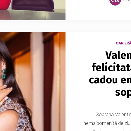
CARIERĂ 
Valen
felicitat
cadou em
sop
Soprana Valentin
nemaipomenită de ziua 