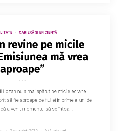
LITATE
CARIERĂ ȘI EFICIENȚĂ
an revine pe micile
„Emisiunea mă vrea
aproape”
i Lozan nu a mai apărut pe micile ecrane.
it să fie aproape de fiul ei în primele luni de
ă că a venit momentul să se întoa...
md
2 octombrie 2020
1 min read