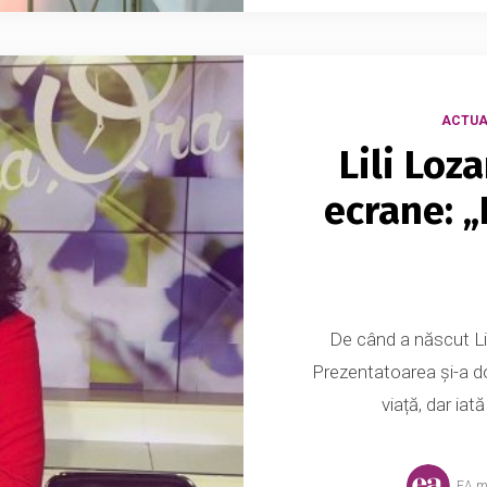
ACTUA
Lili Loz
ecrane: 
De când a născut Lil
Prezentatoarea și-a dor
viață, dar iat
EA.