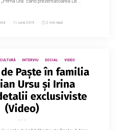
i „Prima Oră” când prezentatoarea Lili ...
.md
11 iunie 2019
2 min read
 CULTURĂ
INTERVIU
SOCIAL
VIDEO
 de Paște în familia
ian Ursu și Irina
etalii exclusiviste
(Video)