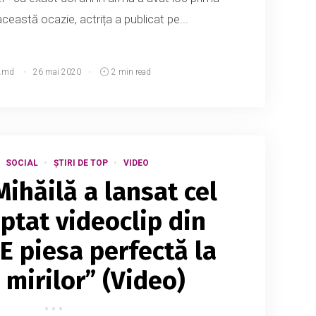
 această ocazie, actrița a publicat pe...
.md
26 mai 2020
2 min read
SOCIAL
ȘTIRI DE TOP
VIDEO
ihăilă a lansat cel
ptat videoclip din
„E piesa perfectă la
 mirilor” (Video)