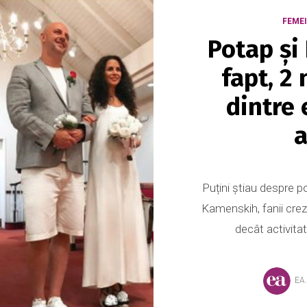
FEME
Potap și
fapt, 2
dintre 
a
Puțini știau despre 
Kamenskih, fanii crez
decât activitat
EA