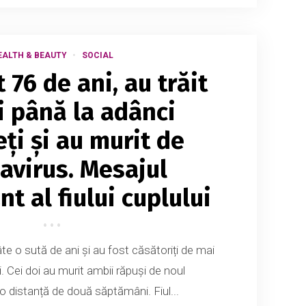
EALTH & BEAUTY
SOCIAL
 76 de ani, au trăit
ți până la adânci
ți și au murit de
avirus. Mesajul
t al fiului cuplului
 câte o sută de ani și au fost căsătoriți de mai
. Cei doi au murit ambii răpuși de noul
 o distanță de două săptămâni. Fiul...