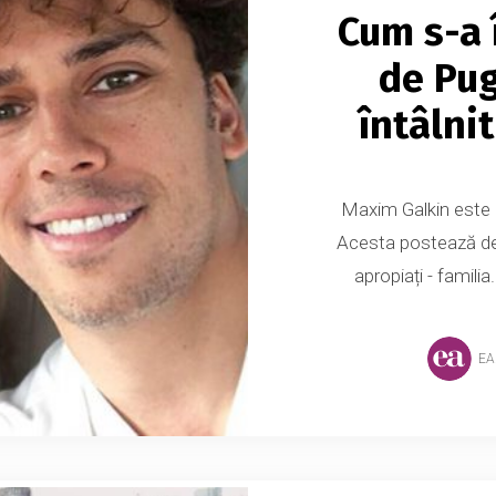
Cum s-a 
de Pu
întâlni
Maxim Galkin este un
Acesta postează des
apropiați - famili
EA