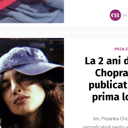
EA
POZA ZI
La 2 ani 
Chopra
publicat
prima lo
Ieri, Priyanka Ch
semnificativă pentru e