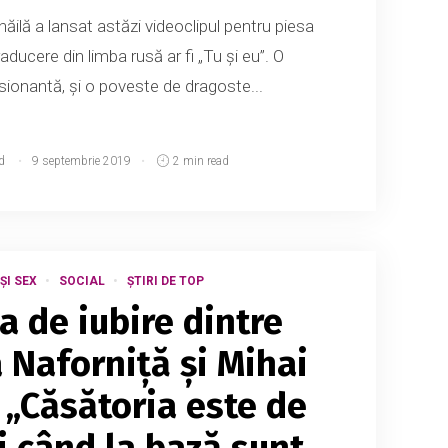
ăilă a lansat astăzi videoclipul pentru piesa
traducere din limba rusă ar fi „Tu și eu”. O
ionantă, și o poveste de dragoste...
d
9 septembrie 2019
2 min read
ȘI SEX
SOCIAL
ȘTIRI DE TOP
a de iubire dintre
 Naforniță și Mihai
 „Căsătoria este de
i când la bază sunt