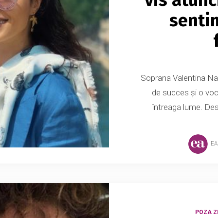
senti
Soprana Valentina Naf
de succes și o voc
întreaga lume. Desp
EA
POZA ZI