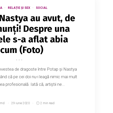
IA
RELAȚIE ȘI SEX
SOCIAL
 Nastya au avut, de
 nunți! Despre una
ele s-a aflat abia
cum (Foto)
povestea de dragoste între Potap și Nastya
ând că pe cei doi nu-i leagă nimic mai mult
ea profesională. Iată că, artiștii ne...
.md
29 iunie 2020
2 min read