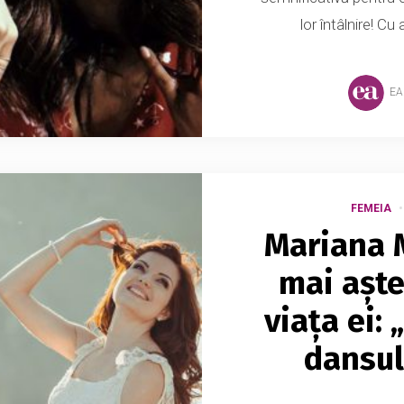
lor întâlnire! Cu
EA
FEMEIA
Mariana M
mai aște
viața ei: 
dansul