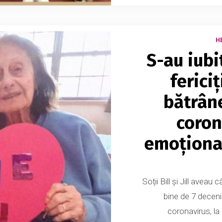
H
S-au iubit
ferici
bătrâne
coron
emoționan
Soții Bill și Jill aveau
bine de 7 decenii
coronavirus, la