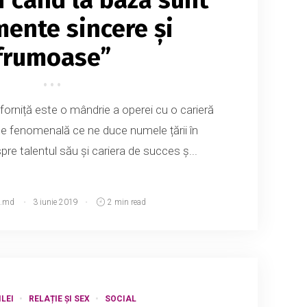
mente sincere și
frumoase”
orniță este o mândrie a operei cu o carieră
e fenomenală ce ne duce numele țării în
re talentul său și cariera de succes ș...
.md
3 iunie 2019
2 min read
LEI
RELAȚIE ȘI SEX
SOCIAL