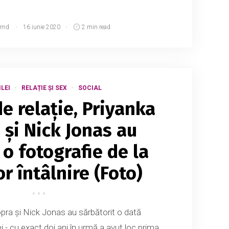
.md
16 iunie 2020
2 min read
LEI
RELAȚIE ȘI SEX
SOCIAL
de relație, Priyanka
 și Nick Jonas au
 o fotografie de la
r întâlnire (Foto)
opra și Nick Jonas au sărbătorit o dată
i - cu exact doi ani în urmă a avut loc prima