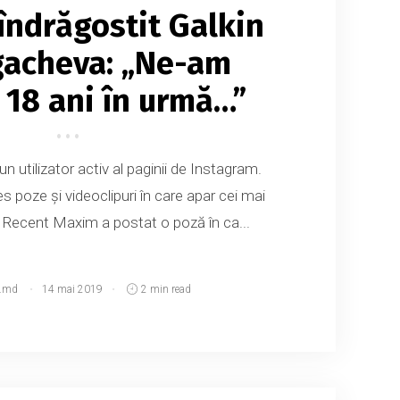
îndrăgostit Galkin
gacheva: „Ne-am
t 18 ani în urmă…”
 utilizator activ al paginii de Instagram.
 poze și videoclipuri în care apar cei mai
a. Recent Maxim a postat o poză în ca...
.md
14 mai 2019
2 min read