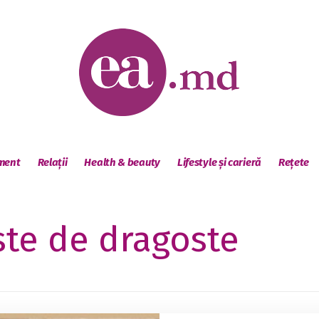
sment
Relații
Health & beauty
Lifestyle și carieră
Rețete
te de dragoste