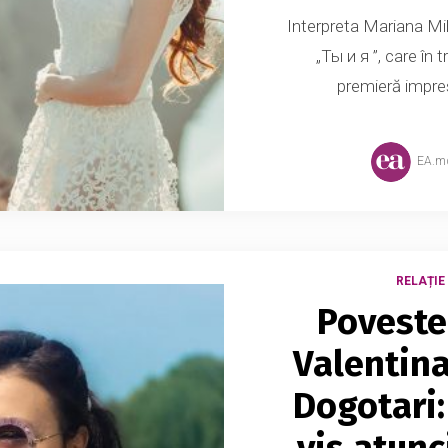
Interpreta Mariana Mih
„Ты и я ”, care în 
premieră impres
EA.m
RELAȚIE 
Poveste
Valentina
Dogotari:
vis atunc