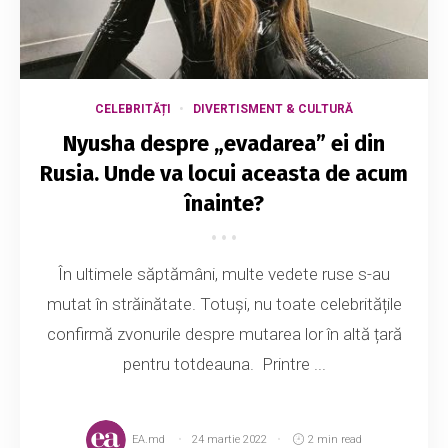
CELEBRITĂȚI
DIVERTISMENT & CULTURĂ
Nyusha despre „evadarea” ei din
Rusia. Unde va locui aceasta de acum
înainte?
În ultimele săptămâni, multe vedete ruse s-au
mutat în străinătate. Totuși, nu toate celebritățile
confirmă zvonurile despre mutarea lor în altă țară
pentru totdeauna. Printre ...
EA.md
24 martie 2022
2 min read