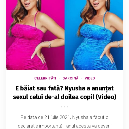
CELEBRITĂȚI
SARCINĂ
VIDEO
E băiat sau fată? Nyusha a anunțat
sexul celui de-al doilea copil (Video)
Pe data de 21 iulie 2021, Nyusha a făcut o
declarație importantă - anul acesta va deveni