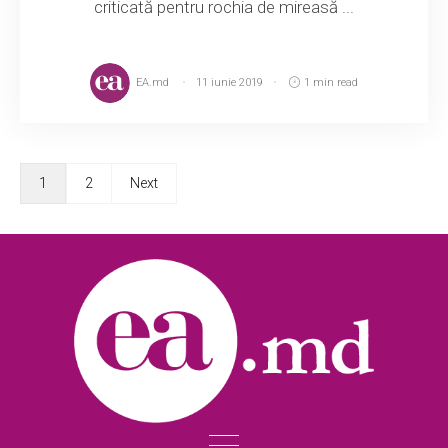
criticată pentru rochia de mireasă ...
EA.md
11 iunie 2019
1 min read
1
2
Next