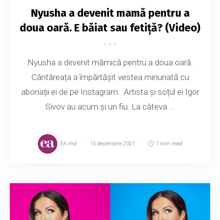
Nyusha a devenit mamă pentru a
doua oară. E băiat sau fetiță? (Video)
Nyusha a devenit mămică pentru a doua oară.
Cântăreața a împărtășit vestea minunată cu
abonații ei de pe Instagram. Artista și soțul ei Igor
Sivov au acum și un fiu. La câteva ...
EA.md
15 decembrie 2021
1 min read