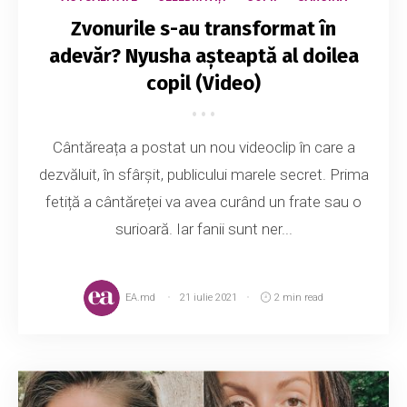
Zvonurile s-au transformat în
adevăr? Nyusha așteaptă al doilea
copil (Video)
Cântăreața a postat un nou videoclip în care a
dezvăluit, în sfârșit, publicului marele secret. Prima
fetiță a cântăreței va avea curând un frate sau o
surioară. Iar fanii sunt ner...
EA.md
21 iulie 2021
2 min read