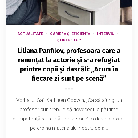
ACTUALITATE
CARIERĂ ȘI EFICIENȚĂ
INTERVIU
ȘTIRI DE TOP
Liliana Panfilov, profesoara care a
renunțat la actorie și s-a refugiat
printre copii și dascăli: „Acum în
fiecare zi sunt pe scenă”
Vorba lui Gail Kathleen Godwin, „Ca să ajungi un
profesor bun trebuie să dovedești o pătrime
competență și trei pătrimi actorie”, o descrie exact
pe eroina materialului nostru de a...