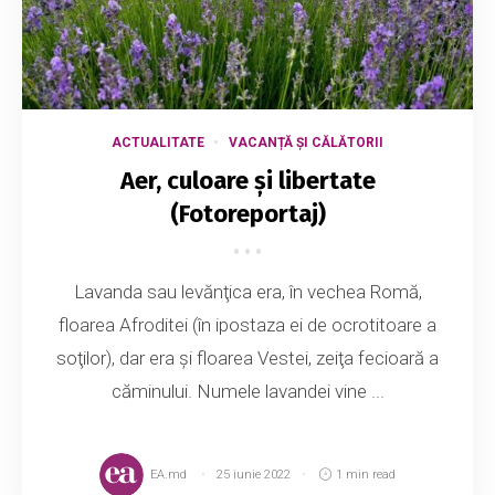
ACTUALITATE
VACANȚĂ ȘI CĂLĂTORII
Aer, culoare și libertate
(Fotoreportaj)
Lavanda sau levănţica era, în vechea Romă,
floarea Afroditei (în ipostaza ei de ocrotitoare a
soţilor), dar era şi floarea Vestei, zeiţa fecioară a
căminului. Numele lavandei vine ...
EA.md
25 iunie 2022
1 min read