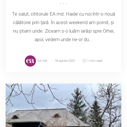
Te salut, cititorule EA.md. Haide cu noi într-o nouă
călătorie prin țară. În acest weekend am pornit, și
nu știam unde. Ziceam s-o luăm iarăși spre Orhei,
apoi, vedem unde ne-or du...
EA.md
18 aprilie 2022
1 min read