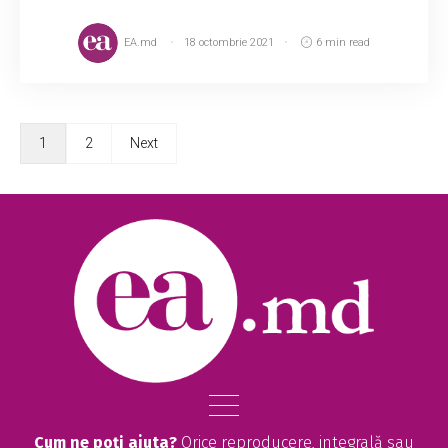
EA.md
18 octombrie 2021
6 min read
1
2
Next
Cum ne poți ajuta?
Orice reproducere, integrală sau