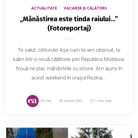
ACTUALITATE
VACANȚĂ ȘI CĂLĂTORII
„Mănăstirea este tinda raiului…”
(Fotoreportaj)
Te salut, cititorule! Așa cum te-am obișnuit, te
luăm într-o nouă călătorie prin Republica Moldova.
Nouă ne plac mănăstirile cu istorie. Am ajuns în
acest weekend în orașul Rezina,...
EA.md
28 martie 2022
1 min read