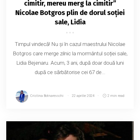
cimitir, mereu merg la cimitir”
Nicolae Botgros plin de dorul soției
sale, Lidia
Timpul vindecă! Nu și în cazul maestrului Nicolae
Botgros care merge zilnic la mormântul soției sale,
Lidia Bejenaru. Acum, 3 ani, după doar două luni
după ce sărbătorise cei 67 de...
Cristina Botnarevschi
22 aprilie 2024
2 min read