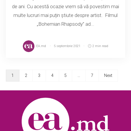
de ani. Cu acestă ocazie vrem să vă povestim mai
multe lucruri mai puțin știute despre artist. Filmul
„Bohemian Rhapsody” ad...
EA.md
5 septembrie 2021
2 min read
1
2
3
4
5
…
7
Next