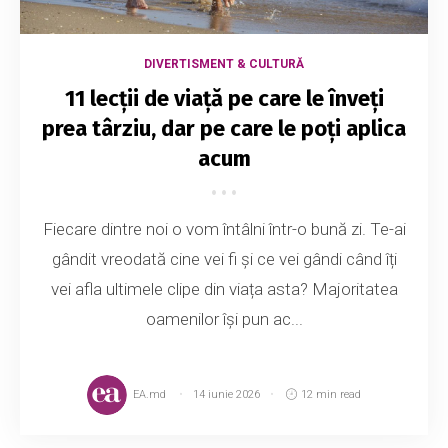
DIVERTISMENT & CULTURĂ
11 lecții de viață pe care le înveți
prea târziu, dar pe care le poți aplica
acum
Fiecare dintre noi o vom întâlni într-o bună zi. Te-ai
gândit vreodată cine vei fi și ce vei gândi când îți
vei afla ultimele clipe din viața asta? Majoritatea
oamenilor își pun ac...
EA.md
14 iunie 2026
12 min read