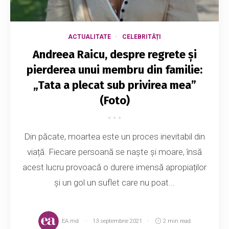
ACTUALITATE
CELEBRITĂȚI
Andreea Raicu, despre regrete și
pierderea unui membru din familie:
„Tata a plecat sub privirea mea”
(Foto)
Din păcate, moartea este un proces inevitabil din
viață. Fiecare persoană se naște și moare, însă
acest lucru provoacă o durere imensă apropiaților
și un gol un suflet care nu poat...
EA.md
13 septembrie 2021
2 min read