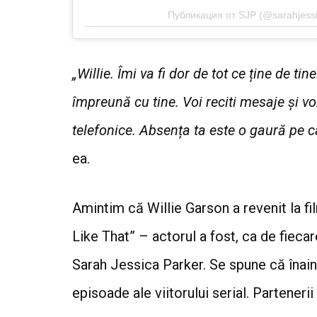
Публикация от SJP (@sarahjessi
„Willie. Îmi va fi dor de tot ce ține de 
împreună cu tine. Voi reciti mesaje și v
telefonice. Absența ta este o gaură pe ca
ea.
Amintim că Willie Garson a revenit la film
Like That” – actorul a fost, ca de fiecar
Sarah Jessica Parker. Se spune că înain
episoade ale viitorului serial. Partenerii