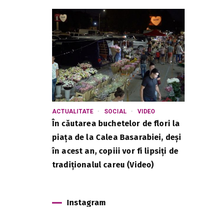
ACTUALITATE
SOCIAL
VIDEO
În căutarea buchetelor de flori la
piața de la Calea Basarabiei, deși
în acest an, copiii vor fi lipsiți de
tradiționalul careu (Video)
Instagram