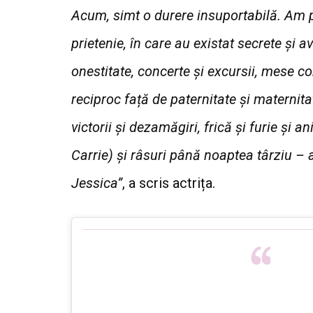
Acum, simt o durere insuportabilă. Am p
prietenie, în care au existat secrete și a
onestitate, concerte și excursii, mese c
reciproc față de paternitate și maternita
victorii și dezamăgiri, frică și furie și 
Carrie) și râsuri până noaptea târziu – a
Jessica”
, a scris actrița.