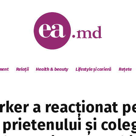
sment
Relații
Health & beauty
Lifestyle și carieră
Rețete
arker a reacționat 
prietenului și coleg