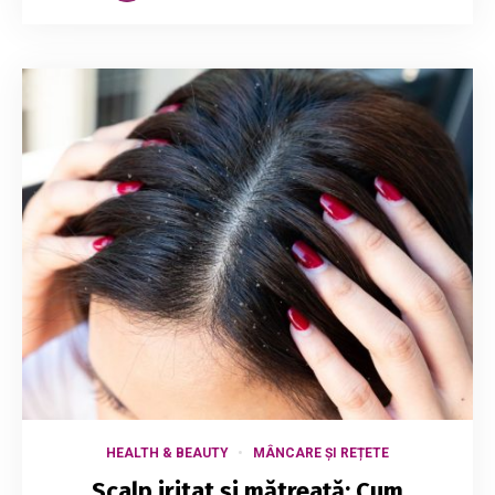
HEALTH & BEAUTY
MÂNCARE ȘI REȚETE
Scalp iritat și mătreață: Cum