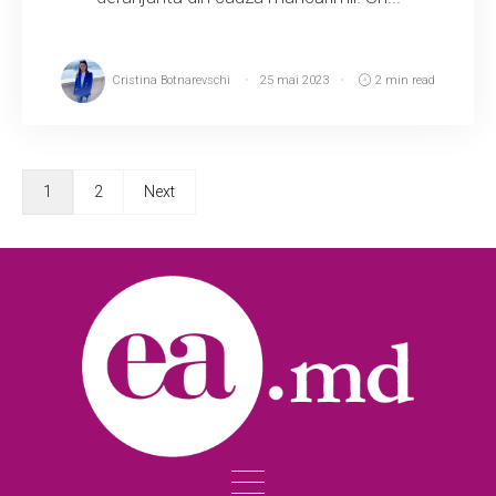
Cristina Botnarevschi
25 mai 2023
2 min read
1
2
Next