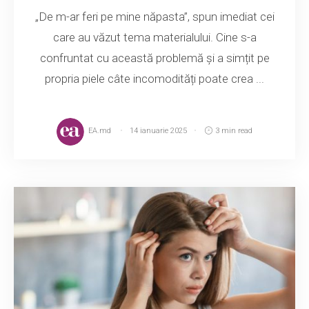
„De m-ar feri pe mine năpasta”, spun imediat cei
care au văzut tema materialului. Cine s-a
confruntat cu această problemă și a simțit pe
propria piele câte incomodități poate crea ...
EA.md
14 ianuarie 2025
3 min read