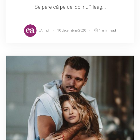
Se pare că pe cei doi nu îi leag...
EA.md
10 decembrie 2020
1 min read