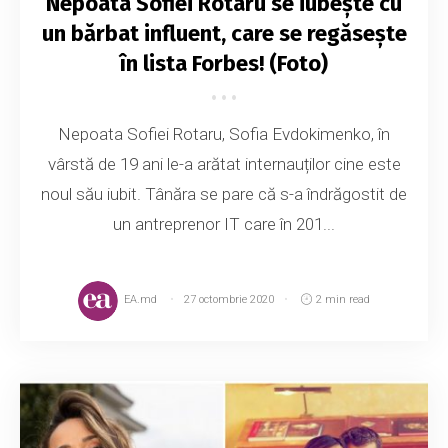
Nepoata Sofiei Rotaru se iubește cu
un bărbat influent, care se regăsește
în lista Forbes! (Foto)
Nepoata Sofiei Rotaru, Sofia Evdokimenko, în
vârstă de 19 ani le-a arătat internauților cine este
noul său iubit. Tânăra se pare că s-a îndrăgostit de
un antreprenor IT care în 201...
EA.md
27 octombrie 2020
2 min read