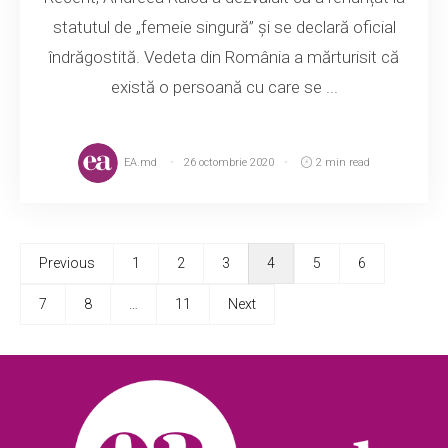
statutul de „femeie singură” și se declară oficial
îndrăgostită. Vedeta din România a mărturisit că
există o persoană cu care se ...
EA.md
26 octombrie 2020
2 min read
Previous
1
2
3
4
5
6
7
8
…
11
Next