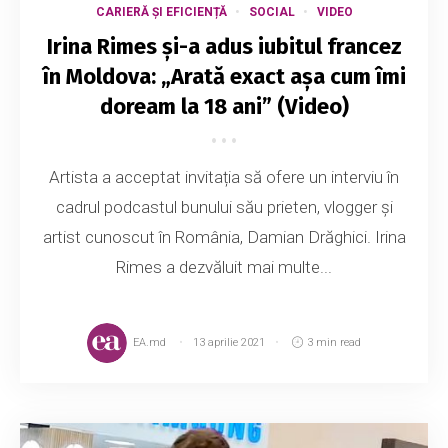
CARIERĂ ȘI EFICIENȚĂ
SOCIAL
VIDEO
Irina Rimes și-a adus iubitul francez
în Moldova: „Arată exact așa cum îmi
doream la 18 ani” (Video)
Artista a acceptat invitația să ofere un interviu în
cadrul podcastul bunului său prieten, vlogger și
artist cunoscut în România, Damian Drăghici. Irina
Rimes a dezvăluit mai multe...
EA.md
13 aprilie 2021
3 min read