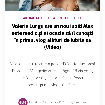
ACTUALITATE
RELAȚIE ȘI SEX
VIDEO
Valeria Lungu are un nou iubit! Alex
este medic și ai ocazia să îl cunoști
în primul vlog alături de iubita sa
(Video)
Valeria Lungu trăiește o perioadă foarte frumoasă
din viața ei. Vloggerița este îndrăgostită din nou și
nu se ferește să-și arate fericirea. Recent, a
postat primul vlog alături de...
EA.md
28 octombrie 2020
1 min read