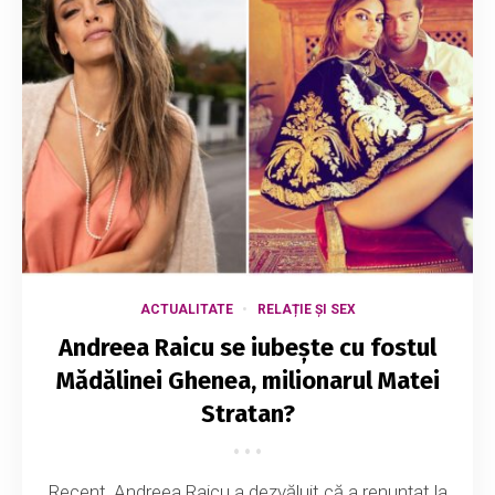
ACTUALITATE
RELAȚIE ȘI SEX
Andreea Raicu se iubește cu fostul
Mădălinei Ghenea, milionarul Matei
Stratan?
Recent, Andreea Raicu a dezvăluit că a renunțat la