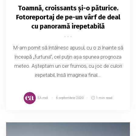
Toamnă, croissants și-o păturice.
Fotoreportaj de pe-un vârf de deal
cu panoramă irepetabilă
M-am pornit să întâlnesc apusul, cu o zi înainte să
înceapă „furtuna”, cel puțin așa spunea prognoza
meteo. Așteptam un cer frumos, cu joc de culori
irepetabil, însă imaginea final...
EA.md
6 septembrie 2020
1 min read