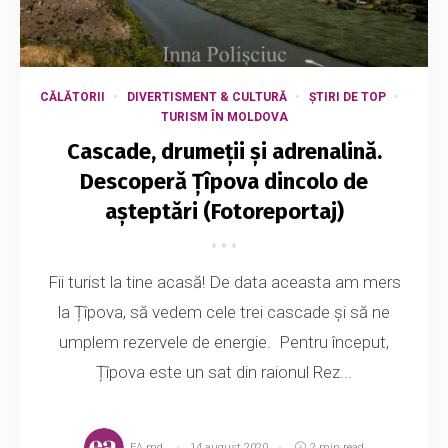
CĂLĂTORII
DIVERTISMENT & CULTURĂ
ȘTIRI DE TOP
TURISM ÎN MOLDOVA
Cascade, drumeții și adrenalină.
Descoperă Țîpova dincolo de
așteptări (Fotoreportaj)
Fii turist la tine acasă! De data aceasta am mers
la Țîpova, să vedem cele trei cascade și să ne
umplem rezervele de energie. Pentru început,
Țîpova este un sat din raionul Rez...
EA.md
14 august 2020
2 min read