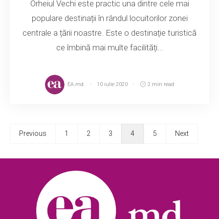
Orheiul Vechi este practic una dintre cele mai
populare destinații în rândul locuitorilor zonei
centrale a țării noastre. Este o destinație turistică
ce îmbină mai multe facilități...
EA.md
10 iulie 2020
2 min read
Previous
1
2
3
4
5
Next