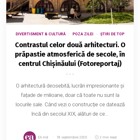
DIVERTISMENT & CULTURĂ
POZA ZILEI
ȘTIRI DE TOP
Contrastul celor două arhitecturi. O
prăpastie atmosferică de secole, în
centrul Chișinăului (Fotoreportaj)
O arhitectură deosebită, lucrări impresionante și
fațade de milioane, doar că toate nu sunt la
locurile sale. Când vezi o construcție ce datează
încă din secolul XIX, alături de ce...
EA.md
18 septembrie 2020
2 min read