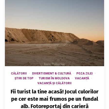
CĂLĂTORII
DIVERTISMENT & CULTURĂ
POZA ZILEI
ȘTIRI DE TOP
TURISM ÎN MOLDOVA
VACANȚĂ
VACANȚĂ ȘI CĂLĂTORII
Fii turist la tine acasă! Jocul culorilor
pe cer este mai frumos pe un fundal
alb. Fotoreportaj din carieră