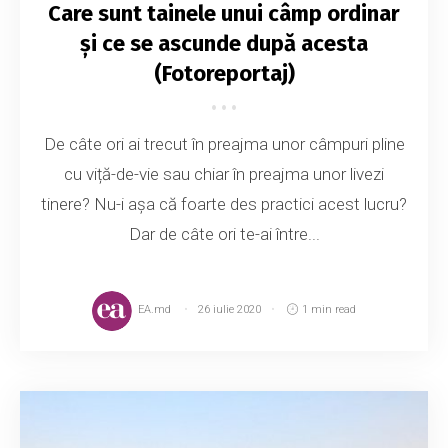
Care sunt tainele unui câmp ordinar
și ce se ascunde după acesta
(Fotoreportaj)
De câte ori ai trecut în preajma unor câmpuri pline
cu viță-de-vie sau chiar în preajma unor livezi
tinere? Nu-i așa că foarte des practici acest lucru?
Dar de câte ori te-ai între...
EA.md
26 iulie 2020
1 min read