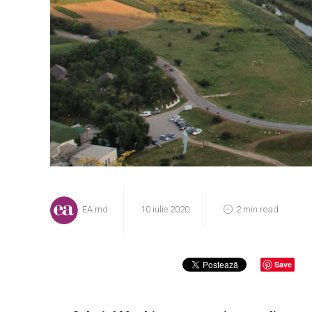
EA.md
10 iulie 2020
2 min read
Save