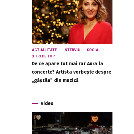
u
ACTUALITATE
INTERVIU
SOCIAL
ȘTIRI DE TOP
De ce apare tot mai rar Aura la
concerte? Artista vorbește despre
„găștile” din muzică
Video