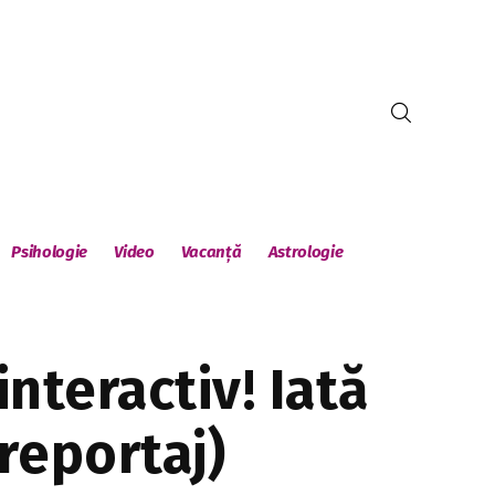
Psihologie
Video
Vacanță
Astrologie
nteractiv! Iată
oreportaj)