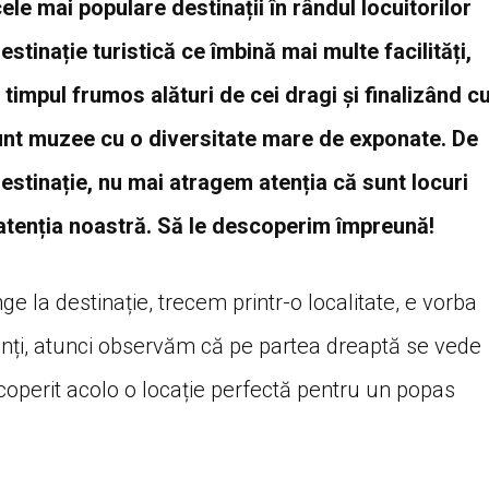
ele mai populare destinații în rândul locuitorilor
estinație turistică ce îmbină mai multe facilități,
timpul frumos alături de cei dragi și finalizând c
sunt muzee cu o diversitate mare de exponate. De
estinație, nu mai atragem atenția că sunt locuri
tenția noastră. Să le descoperim împreună!
 la destinație, trecem printr-o localitate, e vorba
enți, atunci observăm că pe partea dreaptă se vede
coperit acolo o locație perfectă pentru un popas