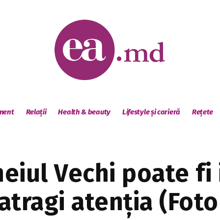
sment
Relații
Health & beauty
Lifestyle și carieră
Rețete
iul Vechi poate fi i
 atragi atenția (Fot