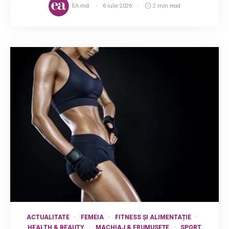
EA.md
6 iulie 2026
2 min read
ACTUALITATE
FEMEIA
FITNESS ȘI ALIMENTAȚIE
HEALTH & BEAUTY
MACHIAJ & FRUMUSEȚE
SPORT