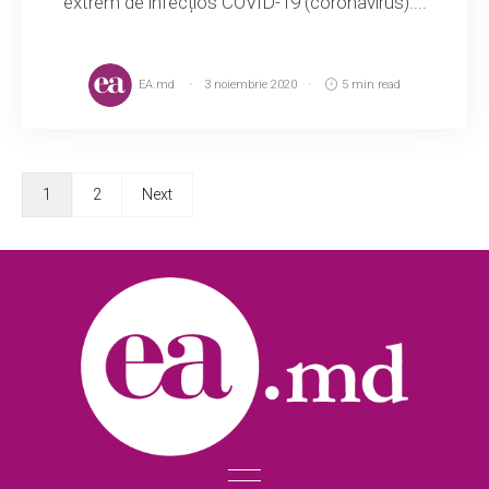
extrem de infecțios COVID-19 (coronavirus)....
EA.md
3 noiembrie 2020
5 min read
1
2
Next