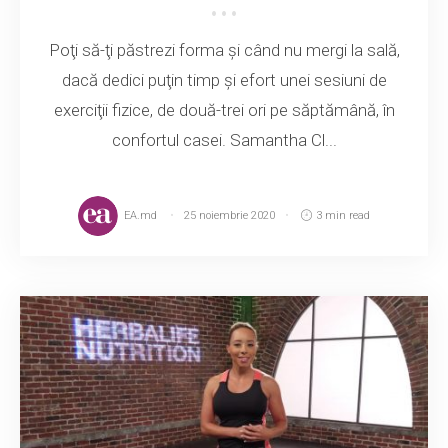
Poţi să-ţi păstrezi forma şi când nu mergi la sală,
dacă dedici puţin timp şi efort unei sesiuni de
exerciţii fizice, de două-trei ori pe săptămână, în
confortul casei. Samantha Cl...
EA.md
25 noiembrie 2020
3 min read