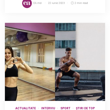
EA.md
22 iunie 2023
2 min read
ACTUALITATE
INTERVIU
SPORT
ȘTIRI DE TOP