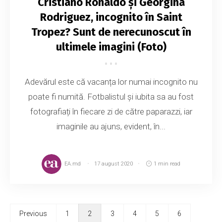
Cristiano Ronaldo și Georgina
Rodriguez, incognito în Saint
Tropez? Sunt de nerecunoscut în
ultimele imagini (Foto)
Adevărul este că vacanța lor numai incognito nu
poate fi numită. Fotbalistul și iubita sa au fost
fotografiați în fiecare zi de către paparazzi, iar
imaginile au ajuns, evident, în...
EA.md
17 august 2020
1 min read
Previous
1
2
3
4
5
6