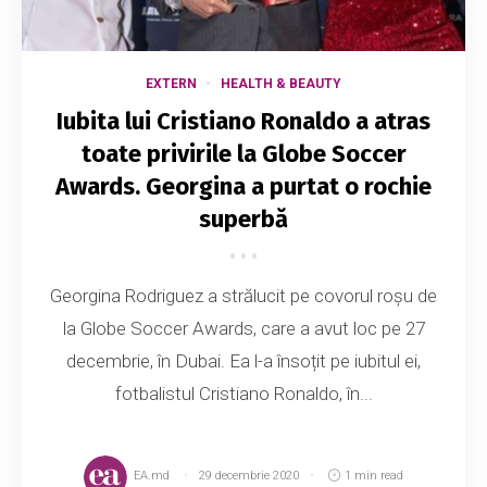
EXTERN
HEALTH & BEAUTY
Iubita lui Cristiano Ronaldo a atras
toate privirile la Globe Soccer
Awards. Georgina a purtat o rochie
superbă
Georgina Rodriguez a strălucit pe covorul roșu de
la Globe Soccer Awards, care a avut loc pe 27
decembrie, în Dubai. Ea l-a însoțit pe iubitul ei,
fotbalistul Cristiano Ronaldo, în...
EA.md
29 decembrie 2020
1 min read