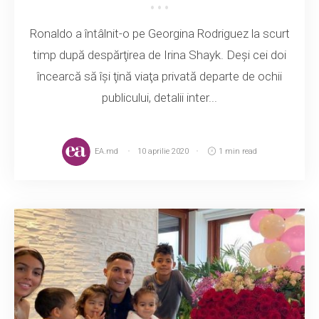
Ronaldo a întâlnit-o pe Georgina Rodriguez la scurt
timp după despărţirea de Irina Shayk. Deşi cei doi
încearcă să îşi ţină viaţa privată departe de ochii
publicului, detalii inter...
EA.md
10 aprilie 2020
1 min read