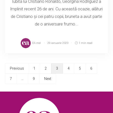
Iubita lui Cristiano Ronaldo, Georgina Rodriguez a
împlinit recent 26 de ani. Cu această ocazie, alături
de Cristiano și cei patru copii, bruneta a avut parte
de o aniversare frumo...
EA.md
29 ianuarie 2020
1 min read
Previous
1
2
3
4
5
6
7
…
9
Next