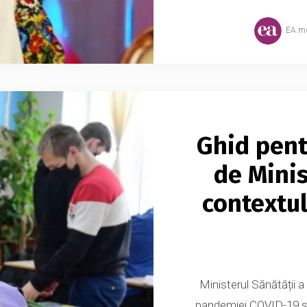
EA.m
Ghid pent
de Minis
contextu
Ministerul Sănătății a
pandemiei COVID-19 și a