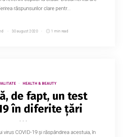
rirea răspunsurilor clare pentr...
md
30 august 2020
1 min read
ALITATE
HEALTH & BEAUTY
ă, de fapt, un test
9 în diferite țări
ui virus COVID-19 și răspândirea acestuia, în