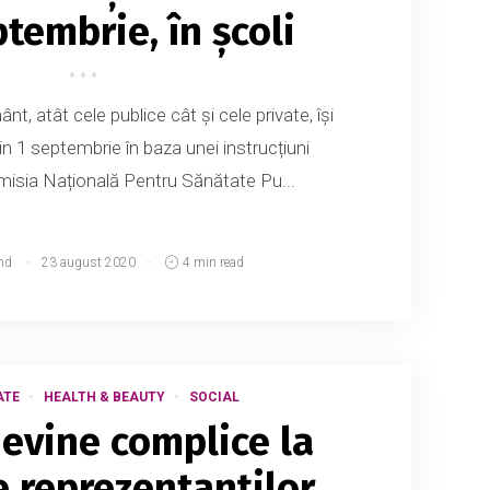
ptembrie, în școli
ânt, atât cele publice cât și cele private, își
din 1 septembrie în baza unei instrucțiuni
isia Națională Pentru Sănătate Pu...
md
23 august 2020
4 min read
ATE
HEALTH & BEAUTY
SOCIAL
devine complice la
e reprezentanților