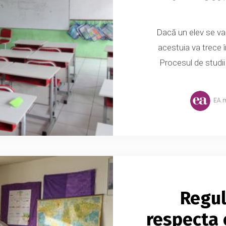
Dacă un elev se va 
acestuia va trece î
Procesul de studii 
EA.
Regul
respecta e