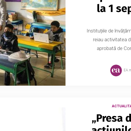
la 1 se
Instituțiile de învățăm
reiau activitatea 
aprobată de Com
EA.
ACTUALIT
„Presa 
acțiunil