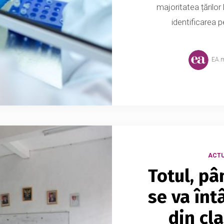
majoritatea țărilor
identificarea p
EA.
ACTU
Totul, pâ
se va înt
din cl