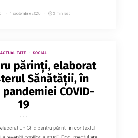
d
1 septembrie 2020
2 min read
ACTUALITATE
SOCIAL
ru părinți, elaborat
terul Sănătății, în
l pandemiei COVID-
19
 elaborat un Ghid pentru părinți în contextul
 revenirii copiilor la studii. Documentul are