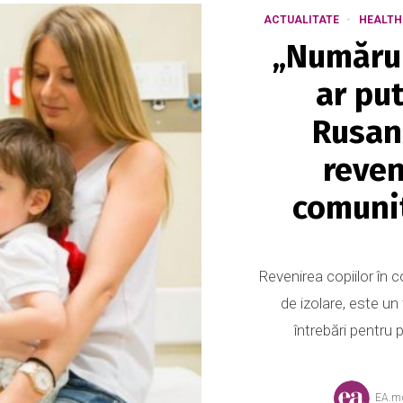
ACTUALITATE
HEALTH
„Numărul
ar put
Rusan
reven
comunit
Revenirea copiilor în 
de izolare, este u
întrebări pentru p
EA.m