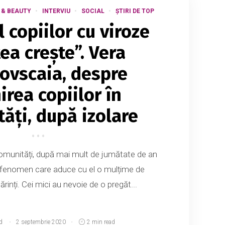
 & BEAUTY
INTERVIU
SOCIAL
ȘTIRI DE TOP
 copiilor cu viroze
ea crește”. Vera
ovscaia, despre
irea copiilor în
ăți, după izolare
comunități, după mai mult de jumătate de an
n fenomen care aduce cu el o mulțime de
ărinți. Cei mici au nevoie de o pregăt...
d
2 septembrie 2020
2 min read