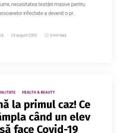
 lumii, necesitatea testării masive pentru
ersoanelor infectate a devenit o pr...
md
24 august 2020
3 min read
ALITATE
HEALTH & BEAUTY
nă la primul caz! Ce
âmpla când un elev
asă face Covid-19