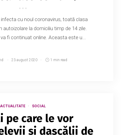
infecta cu noul coronavirus, toată clasa
n autoizolare la domiciliu timp de 14 zile.
va fi continuat online. Aceasta este u...
md
23 august 2020
1 min read
ACTUALITATE
SOCIAL
i pe care le vor
levii și dascălii de