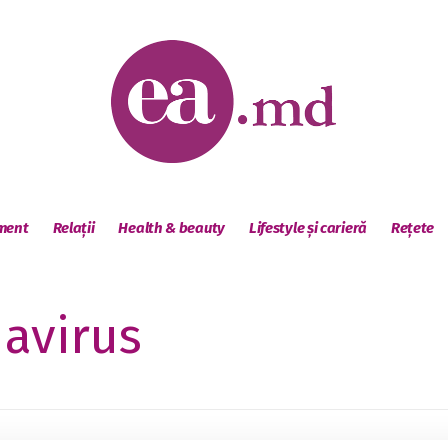
sment
Relații
Health & beauty
Lifestyle și carieră
Rețete
avirus