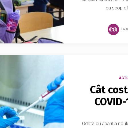
ca scop ofe
EA.
ACTU
Cât cost
COVID-1
Odată cu apariția noul