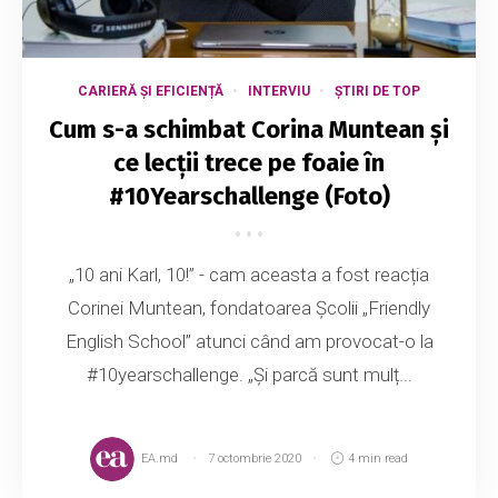
CARIERĂ ȘI EFICIENȚĂ
INTERVIU
ȘTIRI DE TOP
Cum s-a schimbat Corina Muntean și
ce lecții trece pe foaie în
#10Yearschallenge (Foto)
„10 ani Karl, 10!” - cam aceasta a fost reacția
Corinei Muntean, fondatoarea Școlii „Friendly
English School” atunci când am provocat-o la
#10yearschallenge. „Și parcă sunt mulț...
EA.md
7 octombrie 2020
4 min read