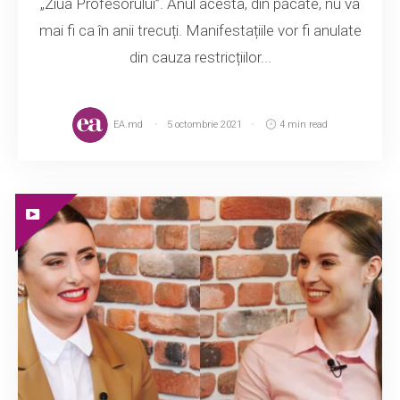
„Ziua Profesorului”. Anul acesta, din păcate, nu va
mai fi ca în anii trecuți. Manifestațiile vor fi anulate
din cauza restricțiilor...
EA.md
5 octombrie 2021
4 min read