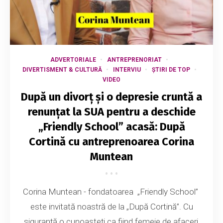
ADVERTORIALE
ANTREPRENORIAT
DIVERTISMENT & CULTURĂ
INTERVIU
ȘTIRI DE TOP
VIDEO
După un divorț și o depresie cruntă a
renunțat la SUA pentru a deschide
„Friendly School” acasă: După
Cortină cu antreprenoarea Corina
Muntean
Corina Muntean - fondatoarea „Friendly School”
este invitată noastră de la „După Cortină”. Cu
siguranță o cunoașteți ca fiind femeie de afaceri,