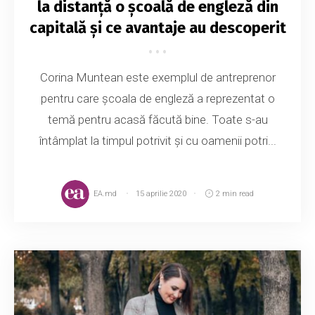
la distanță o școală de engleză din
capitală și ce avantaje au descoperit
Corina Muntean este exemplul de antreprenor
pentru care școala de engleză a reprezentat o
temă pentru acasă făcută bine. Toate s-au
întâmplat la timpul potrivit și cu oamenii potri...
EA.md
15 aprilie 2020
2 min read