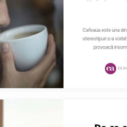
Cafeaua este una dint
stereotipuri s-a vorb
provoacă insomn
EA.m