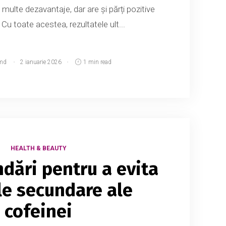
multe dezavantaje, dar are și părți pozitive
. Cu toate acestea, rezultatele ult...
md
2 ianuarie 2026
1 min read
HEALTH & BEAUTY
dări pentru a evita
le secundare ale
cofeinei