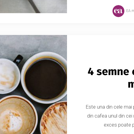
EA.
4 semne 
m
Este una din cele mai 
din cafea unul din cei
exces poate p