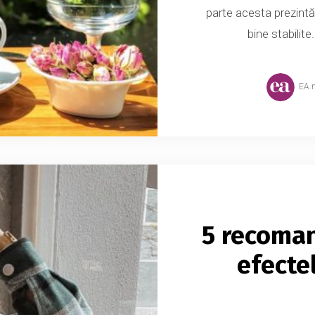
parte acesta prezintă 
bine stabilite
EA.
5 recoman
efecte