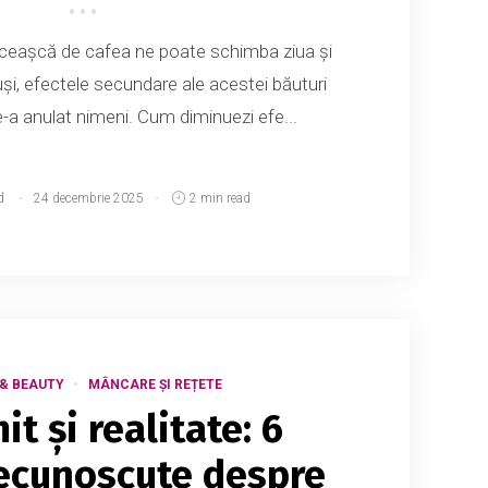
o ceașcă de cafea ne poate schimba ziua și
uși, efectele secundare ale acestei băuturi
e-a anulat nimeni. Cum diminuezi efe...
d
24 decembrie 2025
2 min read
& BEAUTY
MÂNCARE ȘI REȚETE
it și realitate: 6
necunoscute despre