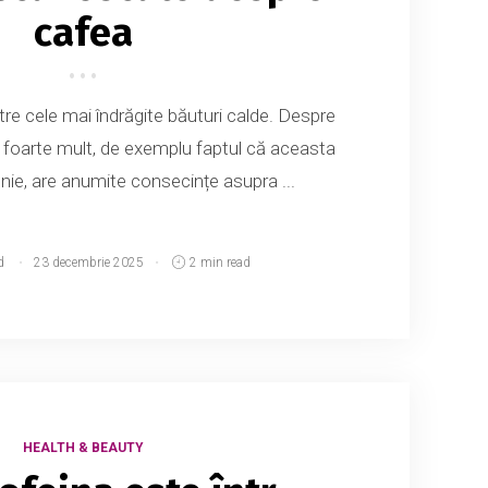
cafea
re cele mai îndrăgite băuturi calde. Despre
it foarte mult, de exemplu faptul că aceasta
ie, are anumite consecințe asupra ...
d
23 decembrie 2025
2 min read
HEALTH & BEAUTY