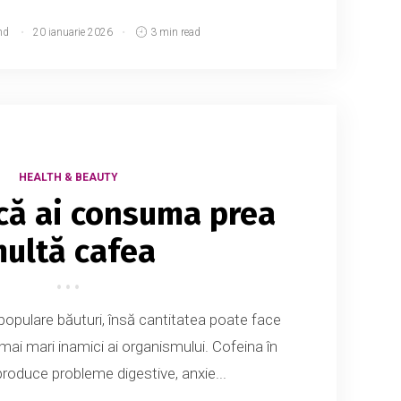
md
20 ianuarie 2026
3 min read
HEALTH & BEAUTY
că ai consuma prea
ultă cafea
populare băuturi, însă cantitatea poate face
 mai mari inamici ai organismului. Cofeina în
roduce probleme digestive, anxie...