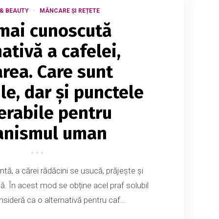
& BEAUTY
MÂNCARE ȘI REȚETE
mai cunoscută
ativă a cafelei,
area. Care sunt
le, dar și punctele
erabile pentru
anismul uman
tă, a cărei rădăcini se usucă, prăjește și
tă. În acest mod se obține acel praf solubil
onsideră ca o alternativă pentru caf...