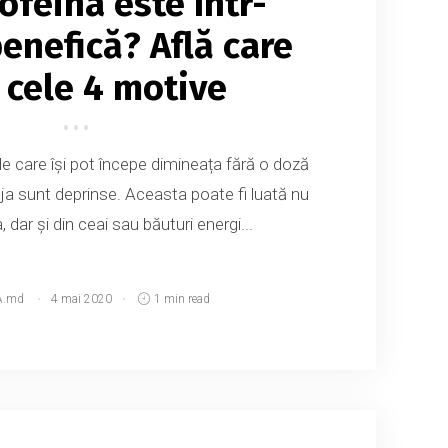
ofeina este într-
enefică? Află care
 cele 4 motive
e care își pot începe dimineața fără o doză
ja sunt deprinse. Aceasta poate fi luată nu
 dar și din ceai sau băuturi energi...
A.md
4 mai 2020
1 min read