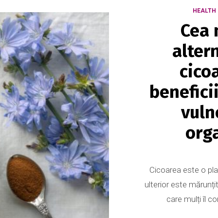
HEALTH 
Cea 
altern
cico
beneficii
vuln
org
Cicoarea este o plan
ulterior este mărunți
care mulți îl c