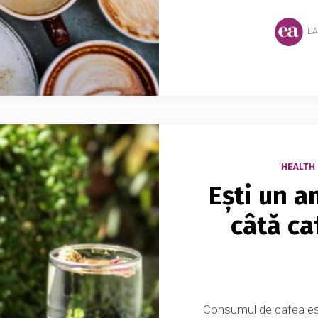
EA
HEALTH 
Ești un a
câtă ca
Consumul de cafea est