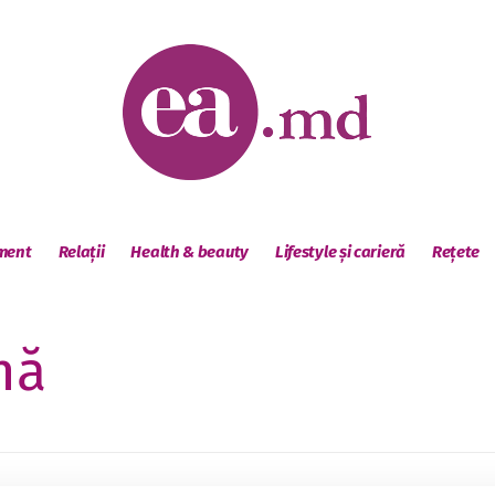
sment
Relații
Health & beauty
Lifestyle și carieră
Rețete
nă