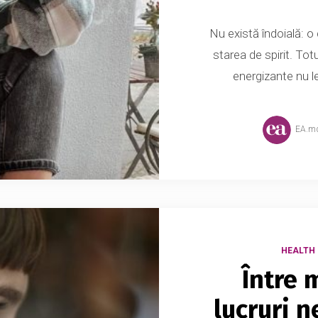
Nu există îndoială: 
starea de spirit. Tot
energizante nu l
EA.m
HEALTH 
Între m
lucruri 