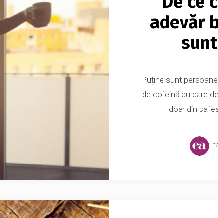
De ce c
adevăr b
sunt
Puține sunt persoanel
de cofeină cu care de
doar din cafea,
E