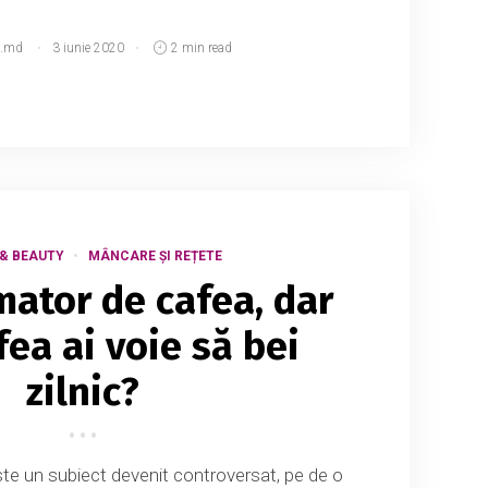
.md
3 iunie 2020
2 min read
& BEAUTY
MÂNCARE ȘI REȚETE
mator de cafea, dar
fea ai voie să bei
zilnic?
e un subiect devenit controversat, pe de o