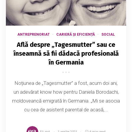
ANTREPRENORIAT
CARIERĂ ȘI EFICIENȚĂ
SOCIAL
Află despre „Tagesmutter” sau ce
înseamnă să fii dădacă profesională
în Germania
Noțiunea de „Tagesmutter” a fost, acum doi ani,
un adevărat know how pentru Daniela Borodachi,
moldoveancă emigrată în Germania. „Mi se asocia
cu cea de asistent parental de acasă,...
EA.md
1 aprilie 2021
6 min read