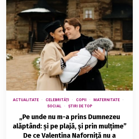
ACTUALITATE
CELEBRITĂȚI
COPII
MATERNITATE
SOCIAL
ȘTIRI DE TOP
„Pe unde nu m-a prins Dumnezeu
alăptând: și pe plajă, și prin mulțime”
De ce Valentina Naforniță nu a