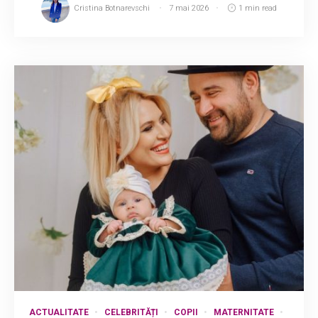
Cristina Botnarevschi
7 mai 2026
1 min read
ACTUALITATE
CELEBRITĂȚI
COPII
MATERNITATE