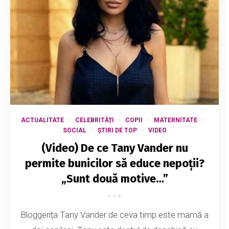
ACTUALITATE
CELEBRITĂȚI
COPII
MATERNITATE
SOCIAL
ȘTIRI DE TOP
VIDEO
(Video) De ce Tany Vander nu
permite bunicilor să educe nepoții?
„Sunt două motive…”
Bloggerița Tany Vander de ceva timp este mamă a