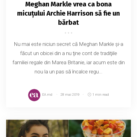
Meghan Markle vrea ca bona
micuţului Archie Harrison să fie un
bărbat
Nu mai este niciun secret că Meghan Markle şi-a
făcut un obicei din a nu ţine cont de tradiţiile
familiei regale din Marea Britanie, iar acum este din
nou la un pas să încalce regu...
EA.md
28 mai 2019
1 min read