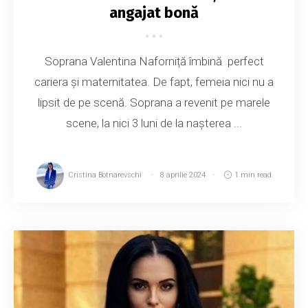
angajat bonă
Soprana Valentina Naforniță îmbină perfect
cariera și maternitatea. De fapt, femeia nici nu a
lipsit de pe scenă. Soprana a revenit pe marele
scene, la nici 3 luni de la nașterea ...
Cristina Botnarevschi
8 aprilie 2024
1 min read