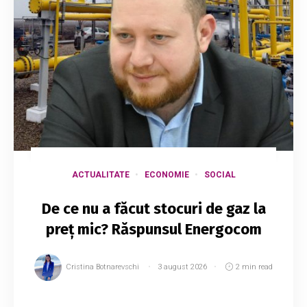
ACTUALITATE
ECONOMIE
SOCIAL
De ce nu a făcut stocuri de gaz la
preț mic? Răspunsul Energocom
Cristina Botnarevschi
3 august 2026
2 min read
Republica Moldova nu a cumpărat în primăvară