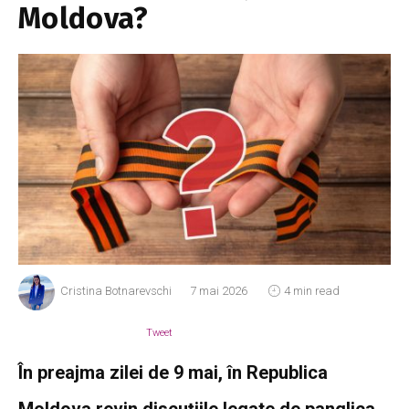
Moldova?
Cristina Botnarevschi
7 mai 2026
4 min read
Tweet
În preajma zilei de 9 mai, în Republica
Moldova revin discuțiile legate de panglica