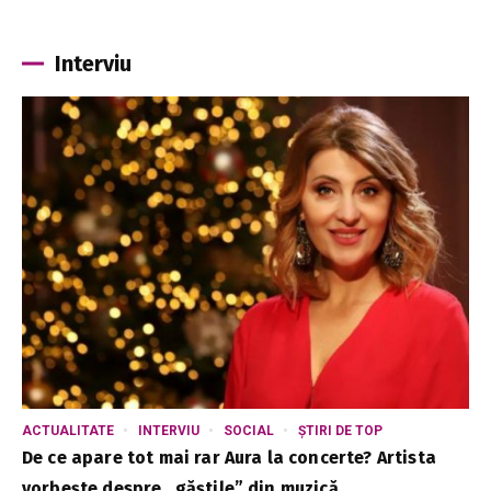
Interviu
ACTUALITATE
INTERVIU
SOCIAL
ȘTIRI DE TOP
De ce apare tot mai rar Aura la concerte? Artista
vorbește despre „găștile” din muzică