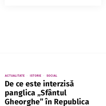
cantități suplimentare de gaze naturale la
prețuri mai mici, deoarece estimările de atunci
arătau că prețul combustibilului ar putea co...
ACTUALITATE
ISTORIE
SOCIAL
De ce este interzisă
panglica „Sfântul
Gheorghe” în Republica