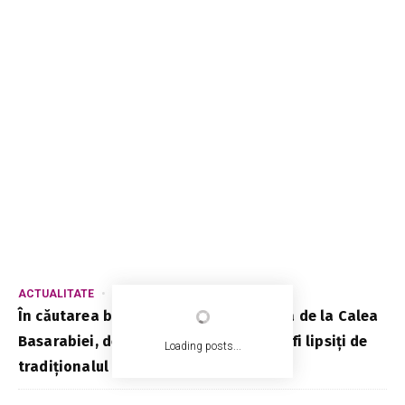
ACTUALITATE
SOCIAL
VIDEO
În căutarea buchetelor de flori la piața de la Calea
Basarabiei, deși în acest an, copiii vor fi lipsiți de
Loading posts...
tradiționalul careu (Video)