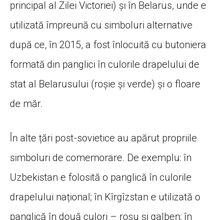
principal al Zilei Victoriei) și în Belarus, unde e
utilizată împreună cu simboluri alternative
după ce, în 2015, a fost înlocuită cu butoniera
formată din panglici în culorile drapelului de
stat al Belarusului (roşie şi verde) şi o floare
de măr.
În alte țări post-sovietice au apărut propriile
simboluri de comemorare. De exemplu: în
Uzbekistan e folosită o panglică în culorile
drapelului național; în Kîrgîzstan e utilizată o
panglică în două culori – roșu și galben; în