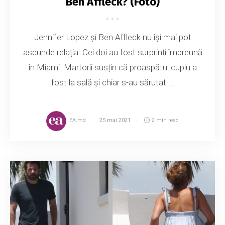
Ben Affleck? (Foto)
Jennifer Lopez şi Ben Affleck nu își mai pot
ascunde relația. Cei doi au fost surprinți împreună
în Miami. Martorii susțin că proaspătul cuplu a
fost la sală și chiar s-au sărutat ...
EA.md
25 mai 2021
2 min read