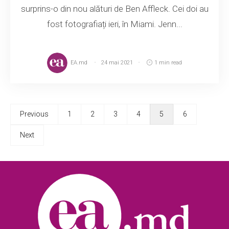
surprins-o din nou alături de Ben Affleck. Cei doi au
fost fotografiați ieri, în Miami. Jenn...
EA.md
24 mai 2021
1 min read
Previous
1
2
3
4
5
6
Next