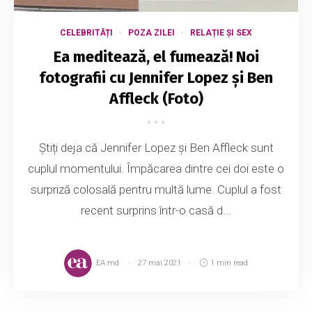
CELEBRITĂȚI
POZA ZILEI
RELAȚIE ȘI SEX
Ea meditează, el fumează! Noi
fotografii cu Jennifer Lopez și Ben
Affleck (Foto)
Știți deja că Jennifer Lopez și Ben Affleck sunt
cuplul momentului. Împăcarea dintre cei doi este o
surpriză colosală pentru multă lume. Cuplul a fost
recent surprins într-o casă d...
EA.md
27 mai 2021
1 min read