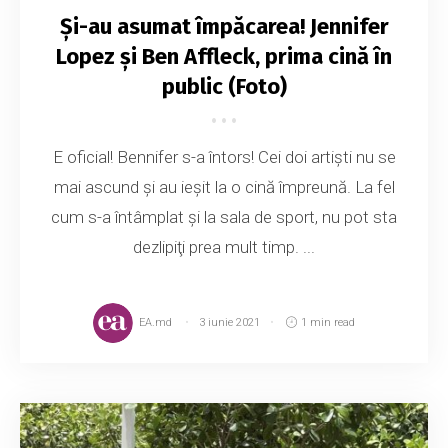
Și-au asumat împăcarea! Jennifer
Lopez și Ben Affleck, prima cină în
public (Foto)
E oficial! Bennifer s-a întors! Cei doi artişti nu se
mai ascund şi au ieşit la o cină împreună. La fel
cum s-a întâmplat şi la sala de sport, nu pot sta
dezlipiţi prea mult timp. ...
EA.md
3 iunie 2021
1 min read