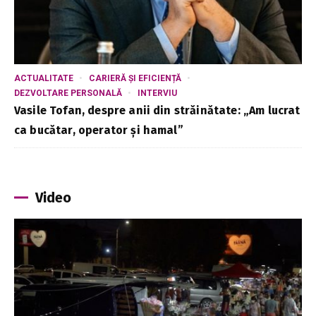
ACTUALITATE
CARIERĂ ȘI EFICIENȚĂ
DEZVOLTARE PERSONALĂ
INTERVIU
Vasile Tofan, despre anii din străinătate: „Am lucrat
ca bucătar, operator și hamal”
Video