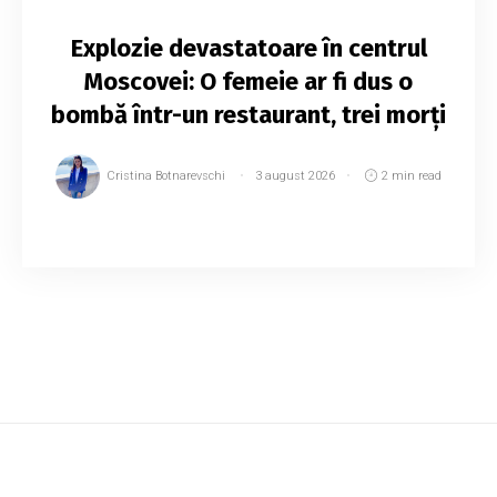
Explozie devastatoare în centrul
Moscovei: O femeie ar fi dus o
bombă într-un restaurant, trei morți
Cristina Botnarevschi
3 august 2026
2 min read
O femeie ar fi adus un dispozitiv explozibil
artizanal într-un restaurant din centrul
Moscovei. Incidentul a avut loc în localul Balzi
Rossi, situat în zona Pieței Kudrinskaya, pot...