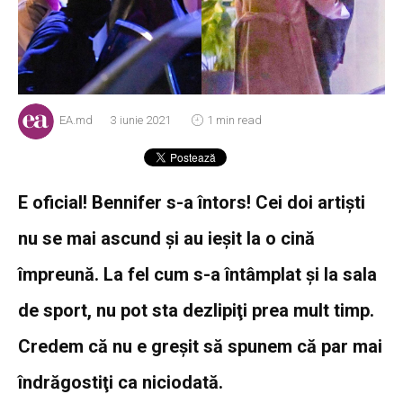
EA.md
3 iunie 2021
1 min read
E oficial! Bennifer s-a întors! Cei doi artişti
nu se mai ascund şi au ieşit la o cină
împreună. La fel cum s-a întâmplat şi la sala
de sport, nu pot sta dezlipiţi prea mult timp.
Credem că nu e greșit să spunem că par mai
îndrăgostiţi ca niciodată.