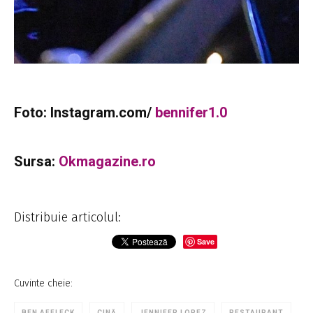
Foto: Instagram.com/
bennifer1.0
Sursa:
Okmagazine.ro
Distribuie articolul:
Save
Cuvinte cheie:
BEN AFFLECK
CINĂ
JENNIFER LOPEZ
RESTAURANT