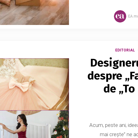
EA.m
EDITORIAL
Designeru
despre „Fa
de „To
Acum, peste ani, id
mai creşte” ne adu