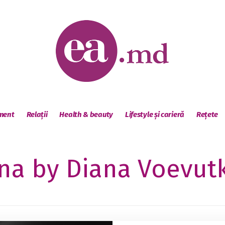
sment
Relații
Health & beauty
Lifestyle și carieră
Rețete
na by Diana Voevutk