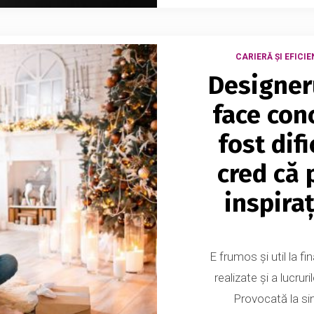
CARIERĂ ȘI EFICIE
Designer
face conc
fost dif
cred că 
inspira
E frumos și util la f
realizate și a lucru
Provocată la sin