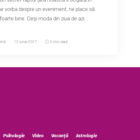
vine vorba despre un eveniment, ne place să
oarte bine. Deşi moda din ziua de azi...
.md
15 iunie 2017
5 min read
Psihologie
Video
Vacanță
Astrologie