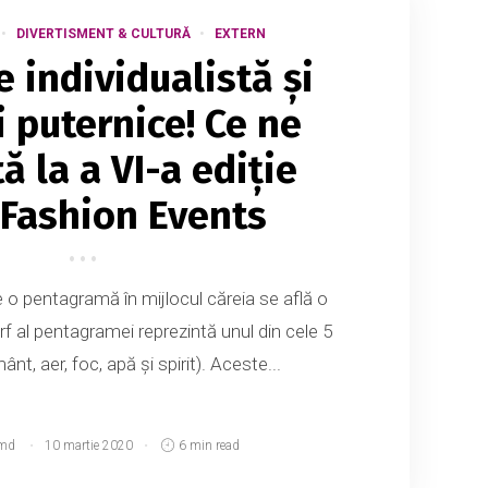
DIVERTISMENT & CULTURĂ
EXTERN
 individualistă și
i puternice! Ce ne
ă la a VI-a ediție
 Fashion Events
e o pentagramă în mijlocul căreia se află o
f al pentagramei reprezintă unul din cele 5
t, aer, foc, apă și spirit). Aceste...
md
10 martie 2020
6 min read