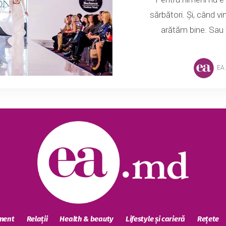
sărbători. Și, când 
arătăm bine. Sau f
EA
sment
Relații
Health & beauty
Lifestyle și carieră
Rețete