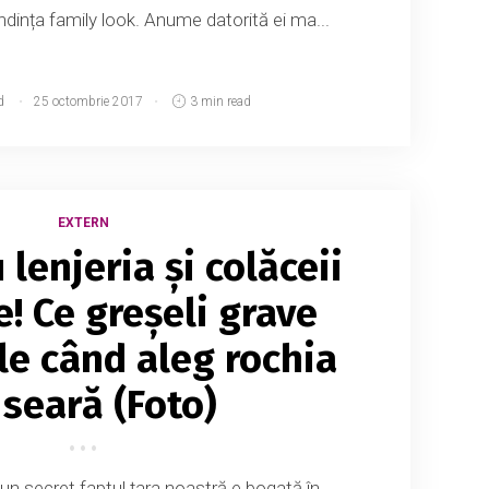
ndința family look. Anume datorită ei ma...
d
25 octombrie 2017
3 min read
EXTERN
lenjeria și colăceii
e! Ce greșeli grave
le când aleg rochia
 seară (Foto)
un secret faptul țara noastră e bogată în