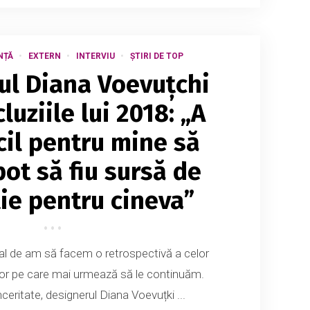
NȚĂ
EXTERN
INTERVIU
ȘTIRI DE TOP
ul Diana Voevuțchi
luziile lui 2018: „A
icil pentru mine să
pot să fiu sursă de
ție pentru cineva”
inal de am să facem o retrospectivă a celor
rilor pe care mai urmează să le continuăm.
ceritate, designerul Diana Voevuțki ...