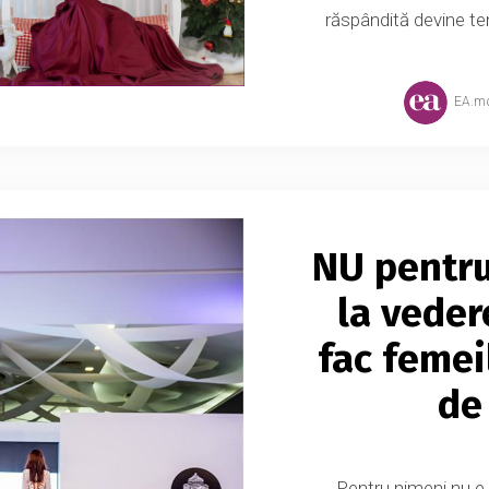
răspândită devine te
EA.m
NU pentru 
la veder
fac femei
de
Pentru nimeni nu e 