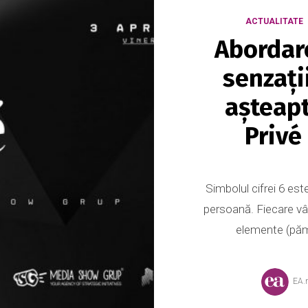
ACTUALITATE
Abordare
senzați
așteapt
Privé
Simbolul cifrei 6 est
persoană. Fiecare vâr
elemente (pămân
EA.