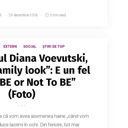
d
29 decembrie 2018
3 min read
EXTERN
SOCIAL
ȘTIRI DE TOP
l Diana Voevutski,
mily look”: E un fel
 BE or Not To BE”
(Foto)
eea că vom avea asemenea haine „când vom
ce lacrimi în ochi. Din fericire, tot mai