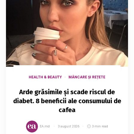
HEALTH & BEAUTY
MÂNCARE ȘI REȚETE
Arde grăsimile și scade riscul de
diabet. 8 beneficii ale consumului de
cafea
EA.md
3 august 2026
3 min read