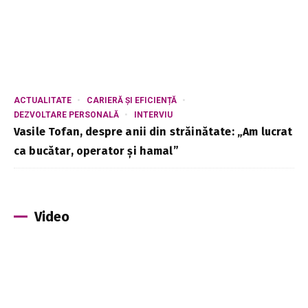
ACTUALITATE
CARIERĂ ȘI EFICIENȚĂ
DEZVOLTARE PERSONALĂ
INTERVIU
Vasile Tofan, despre anii din străinătate: „Am lucrat
ca bucătar, operator și hamal”
Video