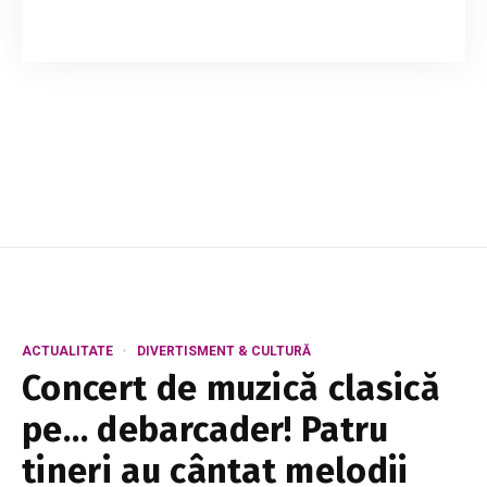
Cafeaua este una dintre cele mai populare
băuturi din lume, iar mulțumită antioxidanților și
nutrienților din compoziție, este și sănătoasă.
Studiile arată că cei care consumă f...
ACTUALITATE
DIVERTISMENT & CULTURĂ
Concert de muzică clasică
pe… debarcader! Patru
tineri au cântat melodii