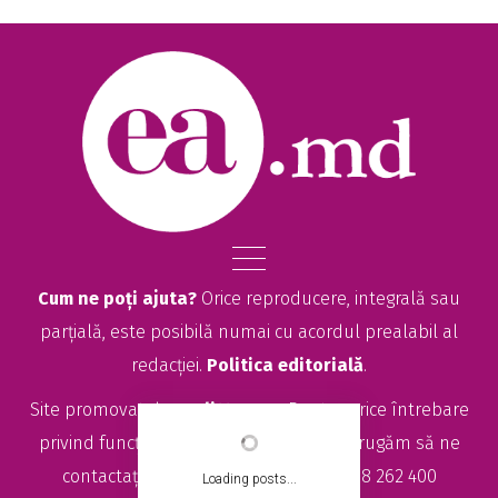
Cum ne poți ajuta?
Orice reproducere, integrală sau
parțială, este posibilă numai cu acordul prealabil al
redacției.
Politica editorială
.
Site promovat de
seolitte.com
. Pentru orice întrebare
privind funcționarea site-ului EA.md, vă rugăm să ne
contactați la
sales@ea.md
sau +373 78 262 400
Loading posts...