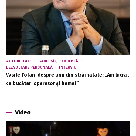
ACTUALITATE
CARIERĂ ȘI EFICIENȚĂ
DEZVOLTARE PERSONALĂ
INTERVIU
Vasile Tofan, despre anii din străinătate: „Am lucrat
ca bucătar, operator și hamal”
Video