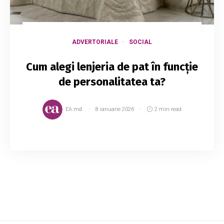
ADVERTORIALE
SOCIAL
Cum alegi lenjeria de pat în funcție
de personalitatea ta?
EA.md
8 ianuarie 2026
2 min read
Ştim că eşti o persoană unică. Te asociezi cu
diverse principii, stări şi ai un fel al tău de a fi. Îţi
alegi anumite lucruri ce îţi caracterizează
personalitatea şi o evidenţiază....